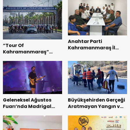
Anahtar Parti
“Tour Of
Kahramanmaraş İl
Kahramanmaraş”
Başkanı Kayıran, Afşin
Uluslararası Yol
Teşkilatı ile buluştu.
Bisikleti Turnuvası
Tamamlandı.
Geleneksel Ağustos
Büyükşehirden Gerçeği
Fuarı’nda Madrigal
Aratmayan Yangın ve
Coşkusu.
Kurtarma Tatbikatı.