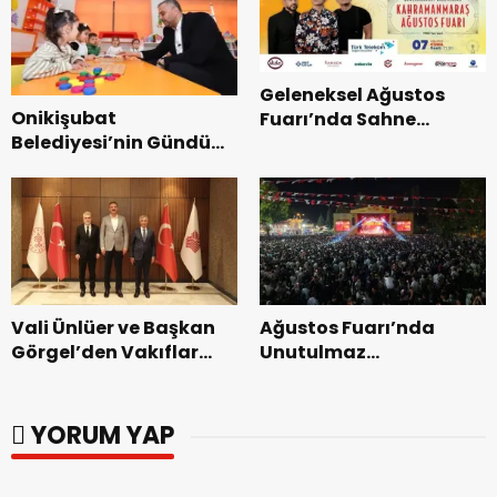
Geleneksel Ağustos
Onikişubat
Fuarı’nda Sahne
Belediyesi’nin Gündüz
Zakkum’un.
Bakımevi’nde yeni
dönemin ön kayıtları
başladı.
Vali Ünlüer ve Başkan
Ağustos Fuarı’nda
Görgel’den Vakıflar
Unutulmaz
Genel Müdürlüğü’ne
Dedublüman Gecesi.
ziyaret.
YORUM YAP