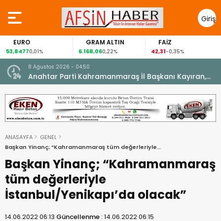
Giriş
Yap
EURO
GRAM ALTIN
FAİZ
53,8477
6.168,06
42,31
0,01%
0,22%
-0,35%
8 Ağustos 2026 - 04:50
ikleti
Anahtar Parti Kahramanmaraş İl Başkanı Kayıran,
Afşin Teşkilatı ile buluştu.
ANASAYFA
GENEL
Başkan Yinanç; “Kahramanmaraş tüm değerleriyle
İstanbul/Yenikapı’da olacak”
Başkan Yinanç; “Kahramanmaraş
tüm değerleriyle
İstanbul/Yenikapı’da olacak”
14.06.2022 06:13
Güncellenme :
14.06.2022 06:15