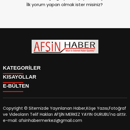
İlk yorum yapan olmak ister misiniz?
KATEGORİLER
KISAYOLLAR
SİYASET
E-BÜLTEN
EĞİTİM
SİYASET
EKONOMİ
EĞİTİM
KÜLTÜR SANAT
EKONOMİ
MAGAZİN
Copyright © Sitemizde Yayınlanan Haber,Köşe Yazısı,Fotoğraf
KÜLTÜR SANAT
MANŞETLER
ve Videoların Telif Hakları AFŞİN MERKEZ YAYIN GURUBU'na aittir.
MAGAZİN
afsinhaber.com
e-bültenine abone olarak, tarafınıza haber,
ÖZEL HABER
e-mail: afsinhabermerkezi@gmail.com
MANŞETLER
duyuru ve kampanya içerikli e-postaların gönderilmesini
SAĞLIK
ÖZEL HABER
kabul etmiş olursunuz.