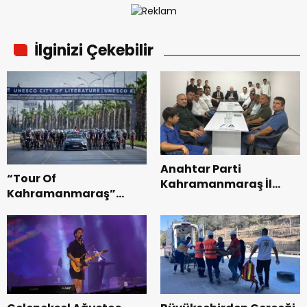
İlginizi Çekebilir
Anahtar Parti
“Tour Of
Kahramanmaraş İl
Kahramanmaraş”
Başkanı Kayıran, Afşin
Uluslararası Yol
Teşkilatı ile buluştu.
Bisikleti Turnuvası
Tamamlandı.