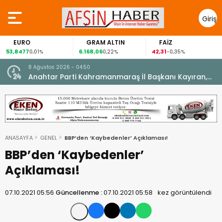
Giriş
Yap
EURO
GRAM ALTIN
FAİZ
53,8477
6.168,06
42,31
0,01%
0,22%
-0,35%
8 Ağustos 2026 - 04:50
ikleti
Anahtar Parti Kahramanmaraş İl Başkanı Kayıran,
Afşin Teşkilatı ile buluştu.
ANASAYFA
GENEL
BBP’den ‘Kaybedenler’ Açıklaması!
BBP’den ‘Kaybedenler’
Açıklaması!
07.10.2021 05:56
Güncellenme :
07.10.2021 05:58
kez görüntülendi