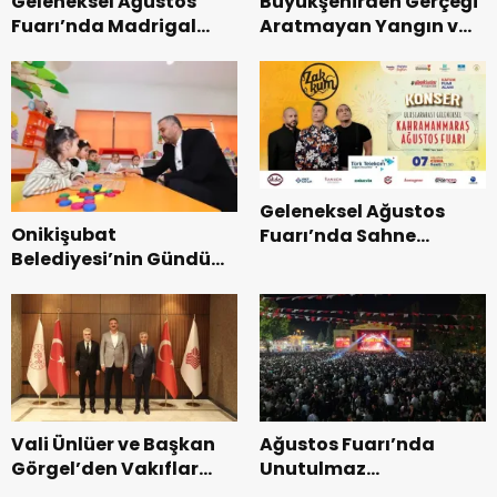
Geleneksel Ağustos
Büyükşehirden Gerçeği
Fuarı’nda Madrigal
Aratmayan Yangın ve
Coşkusu.
Kurtarma Tatbikatı.
Geleneksel Ağustos
Onikişubat
Fuarı’nda Sahne
Belediyesi’nin Gündüz
Zakkum’un.
Bakımevi’nde yeni
dönemin ön kayıtları
başladı.
Vali Ünlüer ve Başkan
Ağustos Fuarı’nda
Görgel’den Vakıflar
Unutulmaz
Genel Müdürlüğü’ne
Dedublüman Gecesi.