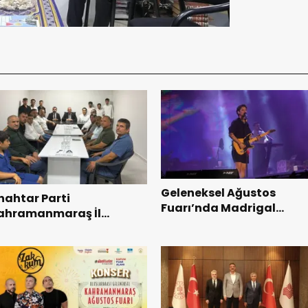
Geleneksel Ağustos
nahtar Parti
Fuarı’nda Madrigal
ahramanmaraş İl
Coşkusu.
aşkanı Kayıran, Afşin
şkilatı ile buluştu.