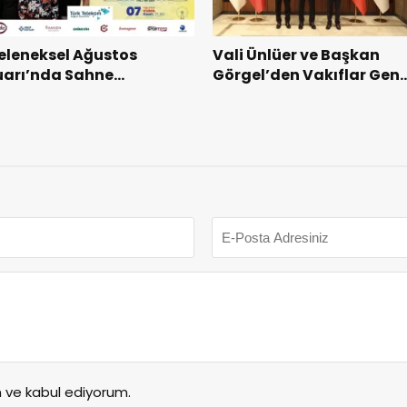
eleneksel Ağustos
Vali Ünlüer ve Başkan
uarı’nda Sahne
Görgel’den Vakıflar Gene
akkum’un.
Müdürlüğü’ne ziyaret.
ve kabul ediyorum.