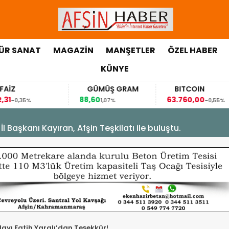
ÜR SANAT
MAGAZİN
MANŞETLER
ÖZEL HABER
KÜNYE
FAİZ
GÜMÜŞ GRAM
BITCOIN
,31
88,60
63.760,00
-0,35%
1,07%
-0,55%
Başkanı Kayıran, Afşin Teşkilatı ile buluştu.
ayı Fatih Yaralı’dan Teşekkür!