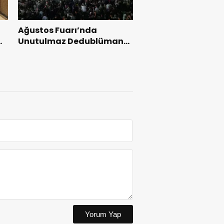
Ağustos Fuarı’nda
l
Unutulmaz Dedublüman
Gecesi.
Yorum Yap