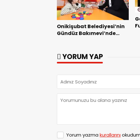
G
F
Onikişubat Belediyesi’nin
Z
Gündüz Bakımevi’nde
yeni dönemin ön kayıtları
başladı.
YORUM YAP
Yorum yazma
kurallarını
okudum 