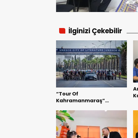
İlginizi Çekebilir
A
“Tour Of
K
Kahramanmaraş”
B
Uluslararası Yol Bisikleti
Te
Turnuvası Tamamlandı.