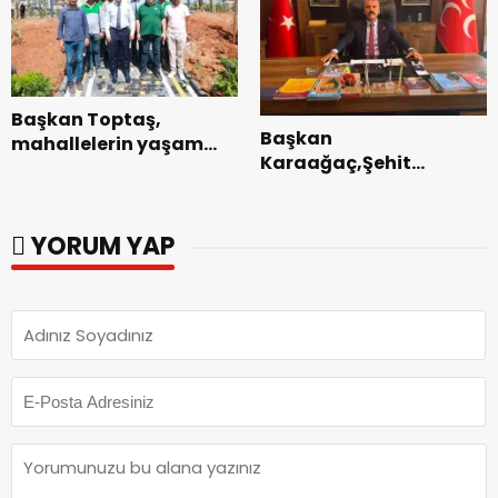
Başkan Toptaş,
Başkan
mahallelerin yaşam
Karaağaç,Şehit
kalitesini artıran
kabirleri ziyaretiyle
parkları ziyaret etti.
görevine başladı.
YORUM YAP