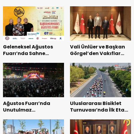
Bakımevi’nde yeni
dönemin ön kayıtları
başladı.
Geleneksel Ağustos
Vali Ünlüer ve Başkan
Fuarı’nda Sahne
Görgel’den Vakıflar
Zakkum’un.
Genel Müdürlüğü’ne
ziyaret.
Ağustos Fuarı’nda
Uluslararası Bisiklet
Unutulmaz
Turnuvası’nda İlk Etap
Dedublüman Gecesi.
Başarıyla
Tamamlandı.