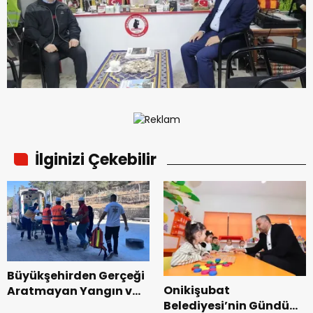
İlginizi Çekebilir
Büyükşehirden Gerçeği
Onikişubat
Aratmayan Yangın ve
Belediyesi’nin Gündüz
Kurtarma Tatbikatı.