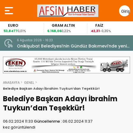
Giriş
Yap
EURO
GRAM ALTIN
FAİZ
53,8477
6.168,06
42,31
0,01%
0,22%
-0,35%
6 Ağustos 2026 - 16:23
Onikişubat Belediyesi’nin Gündüz Bakımevi’nde yeni
dönemin ön kayıtları başladı.
ANASAYFA
GENEL
Belediye Başkan Adayı İbrahim Tuykun’dan Teşekkür!
Belediye Başkan Adayı İbrahim
Tuykun’dan Teşekkür!
06.02.2024 11:33
Güncellenme :
06.02.2024 11:37
kez görüntülendi