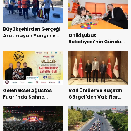
Büyükşehirden Gerçeği
Onikişubat
Aratmayan Yangın ve
Belediyesi’nin Gündüz
Kurtarma Tatbikatı.
Bakımevi’nde yeni
dönemin ön kayıtları
başladı.
Geleneksel Ağustos
Vali Ünlüer ve Başkan
Fuarı’nda Sahne
Görgel’den Vakıflar
Zakkum’un.
Genel Müdürlüğü’ne
ziyaret.