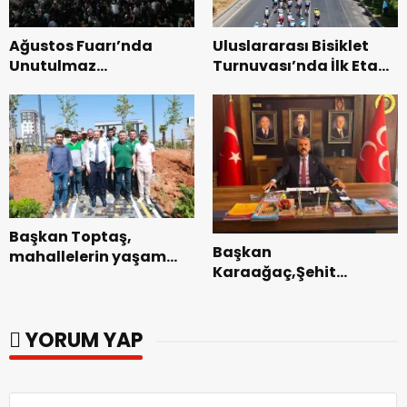
Ağustos Fuarı’nda
Uluslararası Bisiklet
Unutulmaz
Turnuvası’nda İlk Etap
Dedublüman Gecesi.
Başarıyla
Tamamlandı.
Başkan Toptaş,
Başkan
mahallelerin yaşam
Karaağaç,Şehit
kalitesini artıran
kabirleri ziyaretiyle
parkları ziyaret etti.
görevine başladı.
YORUM YAP