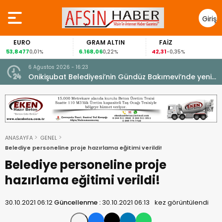
Giriş
Yap
EURO
GRAM ALTIN
FAİZ
53,8477
6.168,06
42,31
0,01%
0,22%
-0,35%
6 Ağustos 2026 - 16:23
Onikişubat Belediyesi’nin Gündüz Bakımevi’nde yeni
dönemin ön kayıtları başladı.
ANASAYFA
GENEL
Belediye personeline proje hazırlama eğitimi verildi!
Belediye personeline proje
hazırlama eğitimi verildi!
30.10.2021 06:12
Güncellenme :
30.10.2021 06:13
kez görüntülendi