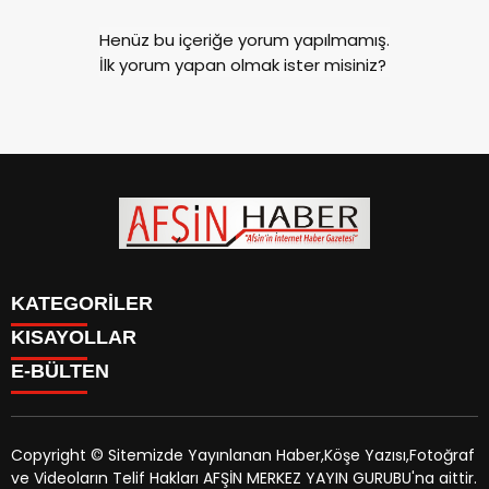
Henüz bu içeriğe yorum yapılmamış.
İlk yorum yapan olmak ister misiniz?
KATEGORİLER
KISAYOLLAR
SİYASET
E-BÜLTEN
EĞİTİM
SİYASET
EKONOMİ
EĞİTİM
KÜLTÜR SANAT
EKONOMİ
MAGAZİN
Copyright © Sitemizde Yayınlanan Haber,Köşe Yazısı,Fotoğraf
KÜLTÜR SANAT
MANŞETLER
ve Videoların Telif Hakları AFŞİN MERKEZ YAYIN GURUBU'na aittir.
MAGAZİN
afsinhaber.com
e-bültenine abone olarak, tarafınıza haber,