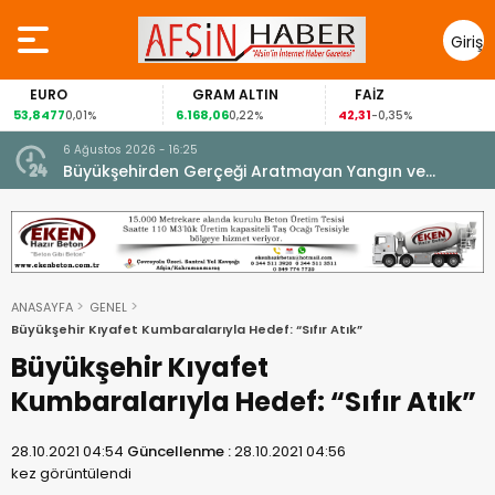
Giriş
Yap
EURO
GRAM ALTIN
FAİZ
53,8477
6.168,06
42,31
0,01%
0,22%
-0,35%
6 Ağustos 2026 - 16:25
su.
Büyükşehirden Gerçeği Aratmayan Yangın ve
Kurtarma Tatbikatı.
ANASAYFA
GENEL
Büyükşehir Kıyafet Kumbaralarıyla Hedef: “Sıfır Atık”
Büyükşehir Kıyafet
Kumbaralarıyla Hedef: “Sıfır Atık”
28.10.2021 04:54
Güncellenme :
28.10.2021 04:56
kez görüntülendi