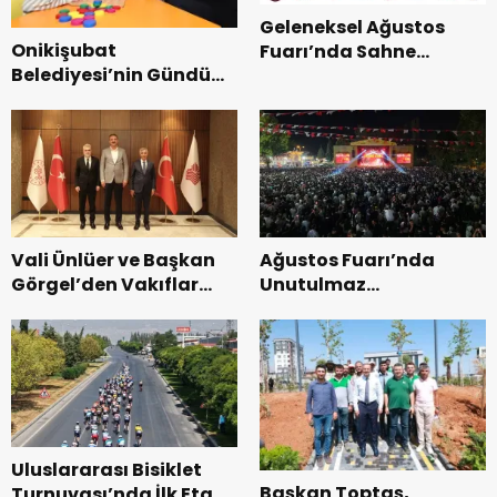
Geleneksel Ağustos
Onikişubat
Fuarı’nda Sahne
Belediyesi’nin Gündüz
Zakkum’un.
Bakımevi’nde yeni
dönemin ön kayıtları
başladı.
Vali Ünlüer ve Başkan
Ağustos Fuarı’nda
Görgel’den Vakıflar
Unutulmaz
Genel Müdürlüğü’ne
Dedublüman Gecesi.
ziyaret.
Uluslararası Bisiklet
Başkan Toptaş,
Turnuvası’nda İlk Etap