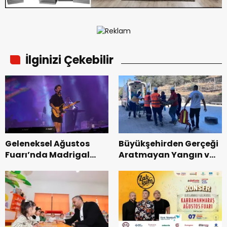
İlginizi Çekebilir
Geleneksel Ağustos
Büyükşehirden Gerçeği
Fuarı’nda Madrigal
Aratmayan Yangın ve
Coşkusu.
Kurtarma Tatbikatı.