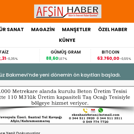
ÜR SANAT
MAGAZİN
MANŞETLER
ÖZEL HABER
KÜNYE
GÜMÜŞ GRAM
BITCOIN
88,60
63.760,00
6
1,07%
-0,55%
üz Bakımevi’nde yeni dönemin ön kayıtları başladı.
re Yeşil Dokunuşlar.