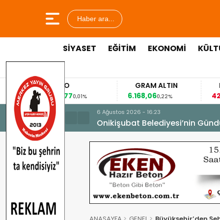
Haber ara...
SİYASET
EĞİTİM
EKONOMİ
KÜLT
EURO
GRAM ALTIN
FAİZ
53,8477
6.168,06
42,31
0,01%
0,22%
-0,35%
6 Ağustos 2026 - 16:23
Onikişubat Belediyesi’nin Günd
ANASAYFA
GENEL
Büyükşehir’den Şeh