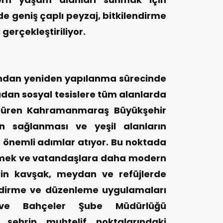
e geniş çaplı peyzaj, bitkilendirme
erçekleştiriliyor.
ından yeniden yapılanma sürecinde
dan sosyal tesislere tüm alanlarda
ürdüren Kahramanmaraş Büyükşehir
nin sağlanması ve yeşil alanların
a önemli adımlar atıyor. Bu noktada
irmek ve vatandaşlara daha modern
in kavşak, meydan ve refüjlerde
endirme ve düzenleme uygulamaları
rk ve Bahçeler Şube Müdürlüğü
e şehrin muhtelif noktalarındaki