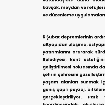
kavşak, meydan ve refüjlerd
ve düzenleme uygulamaları g
6 Şubat depremlerinin ard
altyapıdan ulaşıma, üstyapı
yatırımlarını artırarak s
Belediyesi, kent estetiği
geliştirilmesi noktasında d
şehrin çehresini güzelleşt
yaşam alanları sunmak iç
geniş çaplı peyzaj, bitkil
gerçekleştiriliyor. Pa
koordinesindeki ekiplerc