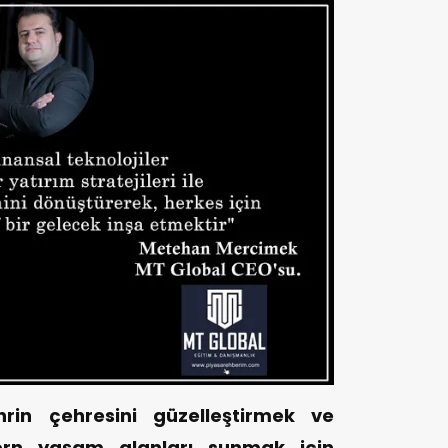
hrin çehresini güzelleştirmek ve
rn yaşam alanları sunmak için