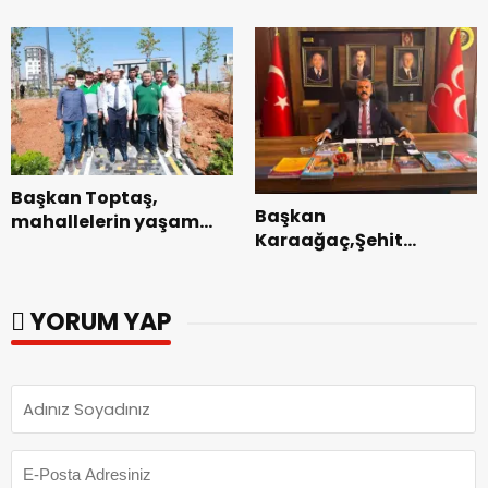
Dedublüman Gecesi.
Başarıyla
Tamamlandı.
Başkan Toptaş,
Başkan
mahallelerin yaşam
Karaağaç,Şehit
kalitesini artıran
kabirleri ziyaretiyle
parkları ziyaret etti.
görevine başladı.
YORUM YAP