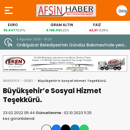
Giriş
Yap
O
GRAM ALTIN
FAİZ
GÜMÜ
7
6.168,06
42,31
88,60
0,01%
0,22%
-0,35%
1,0
6 Ağustos 2026 - 16:23
Onikişubat Belediyesi’nin Gündüz Bakımevi’nde yeni
dönemin ön kayıtları başladı.
ANASAYFA
GENEL
Büyükşehir’e Sosyal Hizmet Teşekkürü.
Büyükşehir’e Sosyal Hizmet
Teşekkürü.
23.02.2022 05:44
Güncellenme :
02.10.2023 11:25
kez görüntülendi