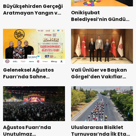
Büyükşehirden Gerçeği
Onikişubat
Aratmayan Yangın ve
Belediyesi’nin Gündüz
Kurtarma Tatbikatı.
Bakımevi’nde yeni
dönemin ön kayıtları
başladı.
Geleneksel Ağustos
Vali Ünlüer ve Başkan
Fuarı’nda Sahne
Görgel’den Vakıflar
Zakkum’un.
Genel Müdürlüğü’ne
ziyaret.
Ağustos Fuarı’nda
Uluslararası Bisiklet
Unutulmaz
Turnuvası’nda İlk Etap