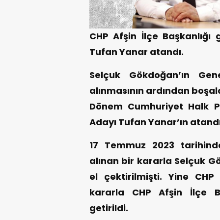
CHP Afşin İlçe Başkanlığı 
Tufan Yanar atandı.
Selçuk Gökdoğan’ın Gen
alınmasının ardından boşala
Dönem Cumhuriyet Halk Pa
Adayı Tufan Yanar’ın atandığı
17 Temmuz 2023 tarihind
alınan bir kararla Selçuk G
el çektirilmişti. Yine CH
kararla CHP Afşin İlçe 
getirildi.