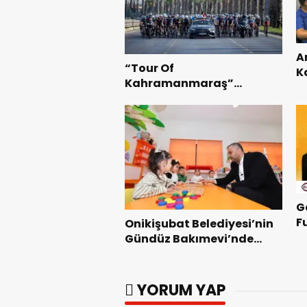
A
“Tour Of
K
Kahramanmaraş”
B
Uluslararası Yol Bisikleti
Te
Turnuvası Tamamlandı.
G
F
Onikişubat Belediyesi’nin
Z
Gündüz Bakımevi’nde
yeni dönemin ön kayıtları
başladı.
YORUM YAP