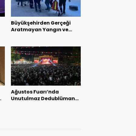
Büyükşehirden Gerçeği
Aratmayan Yangın ve
Kurtarma Tatbikatı.
Ağustos Fuarı’nda
l
Unutulmaz Dedublüman
Gecesi.