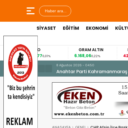
Haber ara...
SİYASET
EĞİTİM
EKONOMİ
KÜLT
EURO
GRAM ALTIN
FAİZ
53,8477
6.168,06
42,31
0,01%
0,22%
-0,
8 Ağustos 2026 - 04:50
Anahtar Parti Kahramanmaraş İl 
ANASAYFA
GENEL
CHP Afşin İlçe Başka