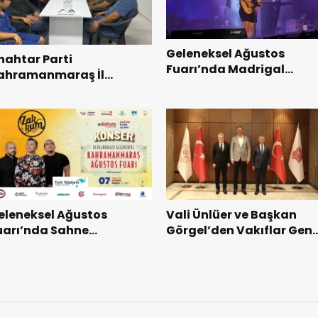
Geleneksel Ağustos
nahtar Parti
Fuarı’nda Madrigal
ahramanmaraş İl
Coşkusu.
aşkanı Kayıran, Afşin
şkilatı ile buluştu.
eleneksel Ağustos
Vali Ünlüer ve Başkan
uarı’nda Sahne
Görgel’den Vakıflar Gene
akkum’un.
Müdürlüğü’ne ziyaret.