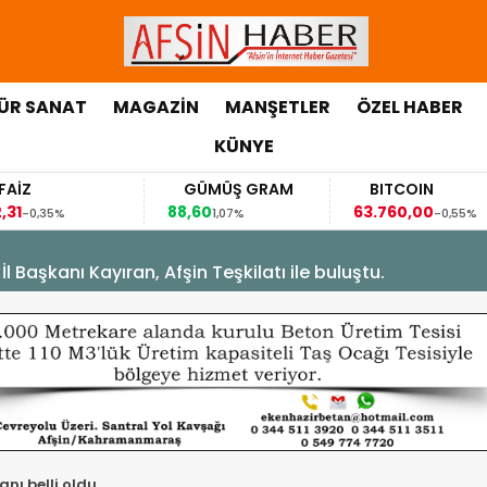
ÜR SANAT
MAGAZİN
MANŞETLER
ÖZEL HABER
KÜNYE
GÜMÜŞ GRAM
BITCOIN
88,60
63.760,00
35%
1,07%
-0,55%
Başkanı Kayıran, Afşin Teşkilatı ile buluştu.
nı belli oldu.