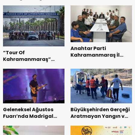
Anahtar Parti
“Tour Of
Kahramanmaraş İl
Kahramanmaraş”
Başkanı Kayıran, Afşin
Uluslararası Yol
Teşkilatı ile buluştu.
Bisikleti Turnuvası
Tamamlandı.
Geleneksel Ağustos
Büyükşehirden Gerçeği
Fuarı’nda Madrigal
Aratmayan Yangın ve
Coşkusu.
Kurtarma Tatbikatı.