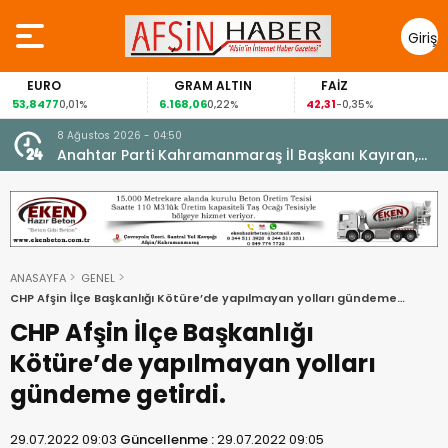
Giriş
Yap
GRAM ALTIN
FAİZ
GÜMÜŞ GRAM
6.168,06
42,31
88,60
0,22%
-0,35%
1,07%
8 Ağustos 2026 - 04:50
ikleti
Anahtar Parti Kahramanmaraş İl Başkanı Kayıran,
Afşin Teşkilatı ile buluştu.
ANASAYFA
GENEL
CHP Afşin İlçe Başkanlığı Kötüre’de yapılmayan yolları gündeme
getirdi.
CHP Afşin İlçe Başkanlığı
Kötüre’de yapılmayan yolları
gündeme getirdi.
29.07.2022 09:03
Güncellenme :
29.07.2022 09:05