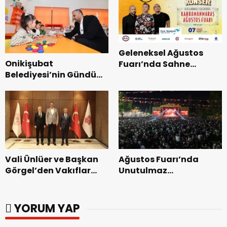
Geleneksel Ağustos
Onikişubat
Fuarı’nda Sahne
Belediyesi’nin Gündüz
Zakkum’un.
Bakımevi’nde yeni
dönemin ön kayıtları
başladı.
Vali Ünlüer ve Başkan
Ağustos Fuarı’nda
Görgel’den Vakıflar
Unutulmaz
Genel Müdürlüğü’ne
Dedublüman Gecesi.
ziyaret.
YORUM YAP