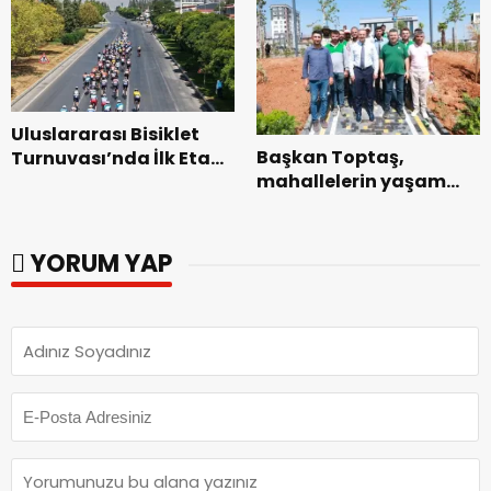
Uluslararası Bisiklet
Başkan Toptaş,
Turnuvası’nda İlk Etap
mahallelerin yaşam
Başarıyla
kalitesini artıran
Tamamlandı.
parkları ziyaret etti.
YORUM YAP