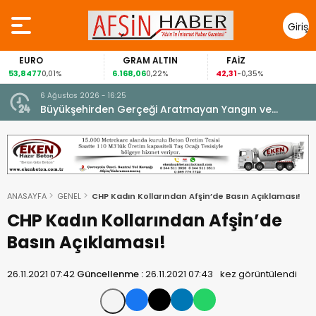
Giriş
Yap
EURO
GRAM ALTIN
FAİZ
53,8477
6.168,06
42,31
0,01%
0,22%
-0,35%
6 Ağustos 2026 - 16:25
su.
Büyükşehirden Gerçeği Aratmayan Yangın ve
Kurtarma Tatbikatı.
ANASAYFA
GENEL
CHP Kadın Kollarından Afşin’de Basın Açıklaması!
CHP Kadın Kollarından Afşin’de
Basın Açıklaması!
26.11.2021 07:42
Güncellenme :
26.11.2021 07:43
kez görüntülendi