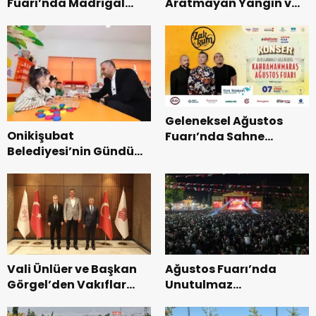
Fuarı’nda Madrigal
Aratmayan Yangın ve
Coşkusu.
Kurtarma Tatbikatı.
Geleneksel Ağustos
Onikişubat
Fuarı’nda Sahne
Belediyesi’nin Gündüz
Zakkum’un.
Bakımevi’nde yeni
dönemin ön kayıtları
başladı.
Vali Ünlüer ve Başkan
Ağustos Fuarı’nda
Görgel’den Vakıflar
Unutulmaz
Genel Müdürlüğü’ne
Dedublüman Gecesi.
ziyaret.