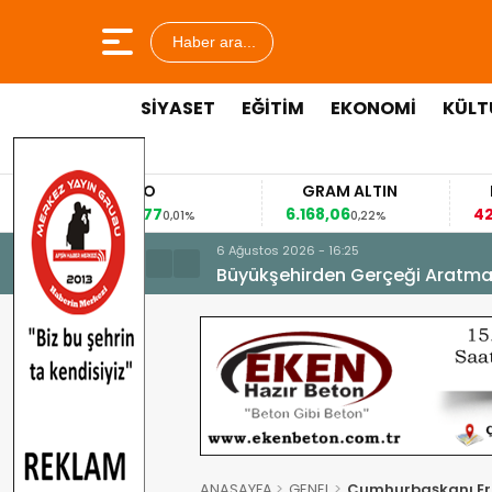
Haber ara...
SİYASET
EĞİTİM
EKONOMİ
KÜLT
EURO
GRAM ALTIN
FAİZ
53,8477
6.168,06
42,31
0,01%
0,22%
-0,35%
6 Ağustos 2026 - 16:25
Büyükşehirden Gerçeği Aratma
ANASAYFA
GENEL
Cumhurbaşkanı Er