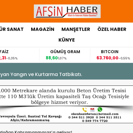
ÜR SANAT
MAGAZİN
MANŞETLER
ÖZEL HABER
KÜNYE
GÜMÜŞ GRAM
BITCOIN
GB
88,60
63.760,00
63,11
1,07%
-0,55%
yan Yangın ve Kurtarma Tatbikatı.
doğan Kahramanmaraş’a geliyor!