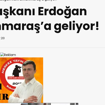
şkanı Erdoğan
araş’a geliyor!
1:20