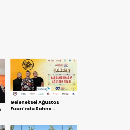
Geleneksel Ağustos
Fuarı’nda Sahne
n
Zakkum’un.
ı