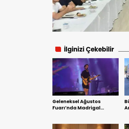
İlginizi Çekebilir
Geleneksel Ağustos
B
Fuarı’nda Madrigal
A
Coşkusu.
K