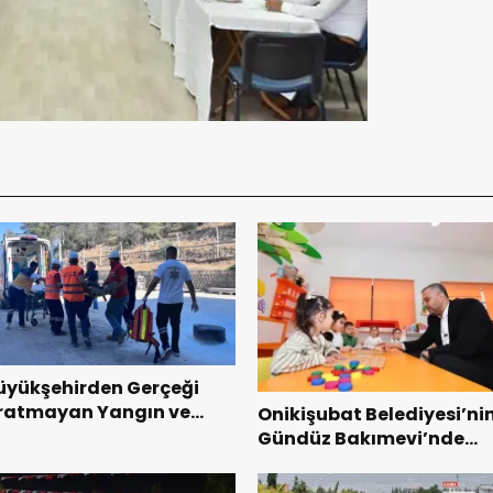
üyükşehirden Gerçeği
ratmayan Yangın ve
Onikişubat Belediyesi’ni
urtarma Tatbikatı.
Gündüz Bakımevi’nde
yeni dönemin ön kayıtlar
başladı.