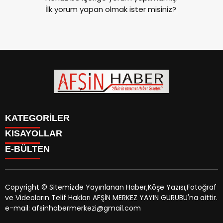
İlk yorum yapan olmak ister misiniz?
KATEGORİLER
KISAYOLLAR
SİYASET
E-BÜLTEN
EĞİTİM
SİYASET
EKONOMİ
EĞİTİM
KÜLTÜR SANAT
EKONOMİ
MAGAZİN
Copyright © Sitemizde Yayınlanan Haber,Köşe Yazısı,Fotoğraf
KÜLTÜR SANAT
MANŞETLER
ve Videoların Telif Hakları AFŞİN MERKEZ YAYIN GURUBU'na aittir.
MAGAZİN
afsinhaber.com
e-bültenine abone olarak, tarafınıza haber,
ÖZEL HABER
e-mail: afsinhabermerkezi@gmail.com
MANŞETLER
duyuru ve kampanya içerikli e-postaların gönderilmesini
SAĞLIK
ÖZEL HABER