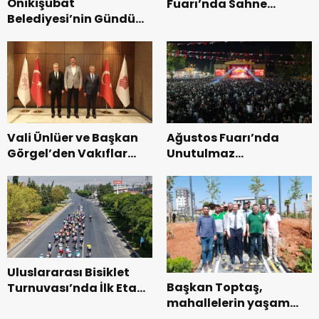
Onikişubat
Fuarı’nda Sahne
Belediyesi’nin Gündüz
Zakkum’un.
Bakımevi’nde yeni
dönemin ön kayıtları
başladı.
Vali Ünlüer ve Başkan
Ağustos Fuarı’nda
Görgel’den Vakıflar
Unutulmaz
Genel Müdürlüğü’ne
Dedublüman Gecesi.
ziyaret.
Uluslararası Bisiklet
Başkan Toptaş,
Turnuvası’nda İlk Etap
mahallelerin yaşam
Başarıyla
kalitesini artıran