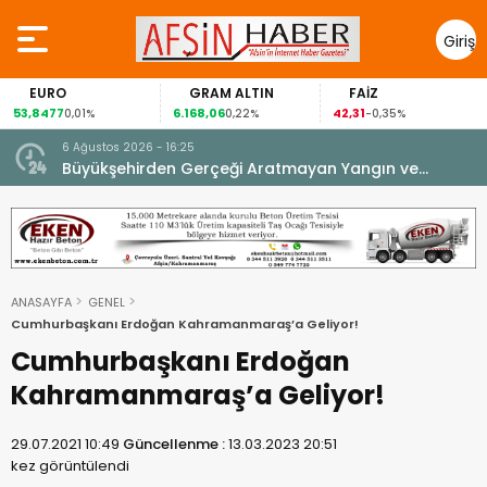
Giriş
Yap
EURO
GRAM ALTIN
FAİZ
53,8477
6.168,06
42,31
0,01%
0,22%
-0,35%
6 Ağustos 2026 - 16:25
su.
Büyükşehirden Gerçeği Aratmayan Yangın ve
Kurtarma Tatbikatı.
ANASAYFA
GENEL
Cumhurbaşkanı Erdoğan Kahramanmaraş’a Geliyor!
Cumhurbaşkanı Erdoğan
Kahramanmaraş’a Geliyor!
29.07.2021 10:49
Güncellenme :
13.03.2023 20:51
kez görüntülendi