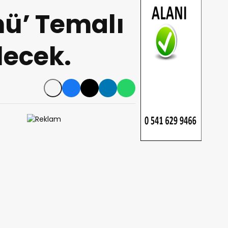
nü’ Temalı
lecek.