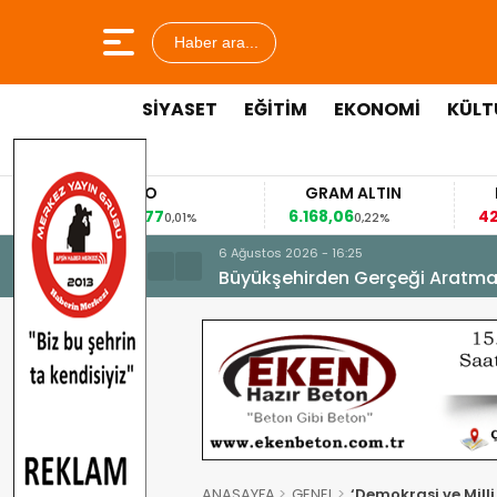
Haber ara...
SİYASET
EĞİTİM
EKONOMİ
KÜLT
EURO
GRAM ALTIN
FAİZ
53,8477
6.168,06
42,31
0,01%
0,22%
-0,35%
6 Ağustos 2026 - 16:25
Büyükşehirden Gerçeği Aratma
ANASAYFA
GENEL
‘Demokrasi ve Milli