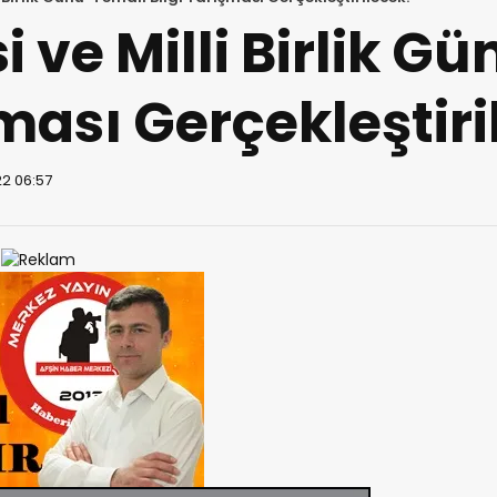
 ve Milli Birlik Gü
şması Gerçekleştiri
22 06:57