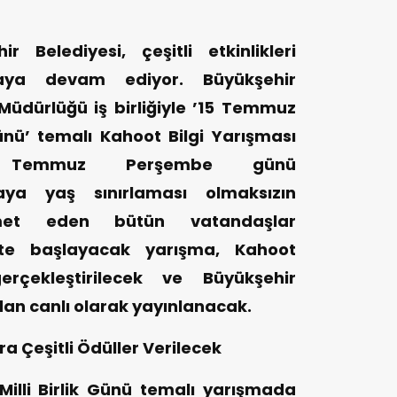
Belediyesi, çeşitli etkinlikleri
maya devam ediyor. Büyükşehir
m Müdürlüğü iş birliğiyle ’15 Temmuz
ünü’ temalı Kahoot Bilgi Yarışması
. 7 Temmuz Perşembe günü
maya yaş sınırlaması olmaksızın
met eden bütün vatandaşlar
0’te başlayacak yarışma, Kahoot
rçekleştirilecek ve Büyükşehir
an canlı olarak yayınlanacak.
a Çeşitli Ödüller Verilecek
lli Birlik Günü temalı yarışmada