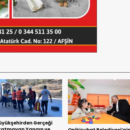
üyükşehirden Gerçeği
ratmayan Yangın ve
Onikişubat Belediyesi’ni