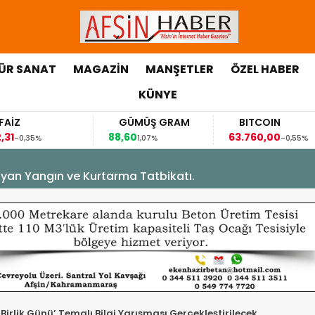
ÜR SANAT
MAGAZİN
MANŞETLER
ÖZEL HABER
KÜNYE
GÜMÜŞ GRAM
BITCOIN
GB
88,60
63.760,00
63,1
1,07%
-0,55%
yan Yangın ve Kurtarma Tatbikatı.
 Birlik Günü’ Temalı Bilgi Yarışması Gerçekleştirilecek.