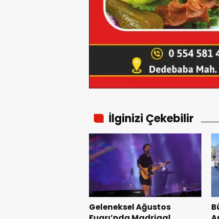
İlginizi Çekebilir
Geleneksel Ağustos
B
Fuarı’nda Madrigal
A