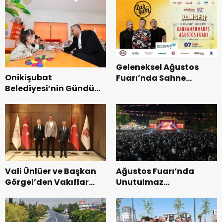
Geleneksel Ağustos
Onikişubat
Fuarı’nda Sahne
Belediyesi’nin Gündüz
Zakkum’un.
Bakımevi’nde yeni
dönemin ön kayıtları
başladı.
Vali Ünlüer ve Başkan
Ağustos Fuarı’nda
Görgel’den Vakıflar
Unutulmaz
Genel Müdürlüğü’ne
Dedublüman Gecesi.
ziyaret.