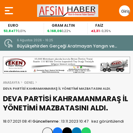
Giriş
Yap
EURO
GRAM ALTIN
FAİZ
53,8477
6.168,06
42,31
0,01%
0,22%
-0,35%
6 Ağustos 2026 - 16:25
su.
Büyükşehirden Gerçeği Aratmayan Yangın ve
Kurtarma Tatbikatı.
ANASAYFA
GENEL
DEVA PARTİSİ KAHRAMANMARAŞ İL YÖNETİMİ MAZBATASINI ALDI.
DEVA PARTİSİ KAHRAMANMARAŞ İL
YÖNETİMİ MAZBATASINI ALDI.
18.07.2021 08:41
Güncellenme :
13.11.2023 10:47
kez görüntülendi