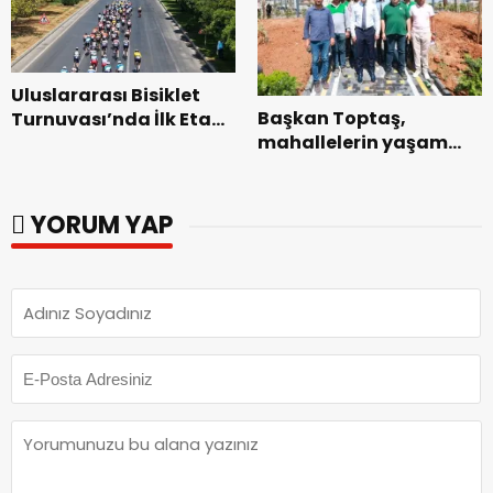
Uluslararası Bisiklet
Başkan Toptaş,
Turnuvası’nda İlk Etap
mahallelerin yaşam
Başarıyla
kalitesini artıran
Tamamlandı.
parkları ziyaret etti.
YORUM YAP