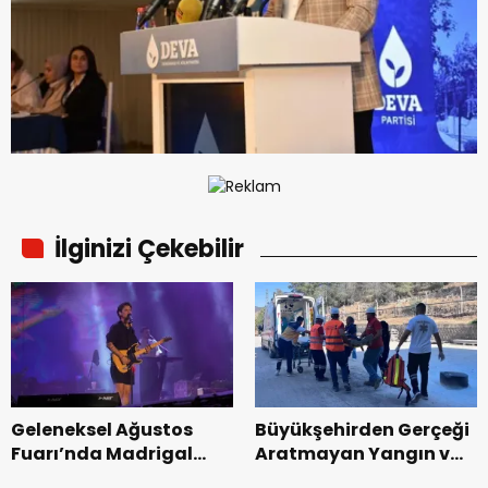
İlginizi Çekebilir
Geleneksel Ağustos
Büyükşehirden Gerçeği
Fuarı’nda Madrigal
Aratmayan Yangın ve
Coşkusu.
Kurtarma Tatbikatı.