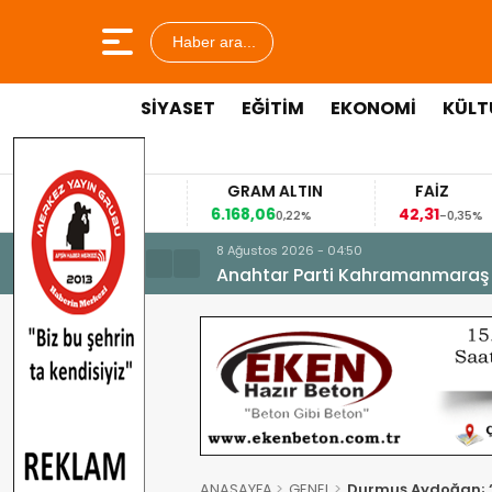
Haber ara...
SİYASET
EĞİTİM
EKONOMİ
KÜLT
GRAM ALTIN
FAİZ
6.168,06
42,31
8
1%
0,22%
-0,35%
8 Ağustos 2026 - 04:50
Anahtar Parti Kahramanmaraş İl 
ANASAYFA
GENEL
Durmuş Aydoğan; “