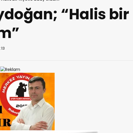
oğan; “Halis bir 
um”
:13