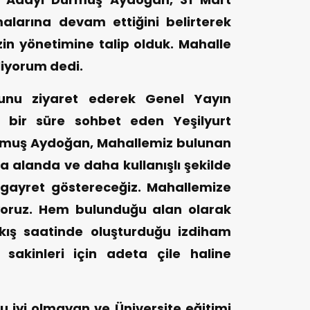
alarına devam ettiğini belirterek
zin yönetimine talip olduk. Mahalle
liyorum dedi.
unu ziyaret ederek Genel Yayın
e bir süre sohbet eden Yeşilyurt
rmuş Aydoğan, Mahallemiz bulunan
a alanda ve daha kullanışlı şekilde
 gayret göstereceğiz. Mahallemize
iyoruz. Hem bulunduğu alan olarak
ıkış saatinde oluşturduğu izdiham
sakinleri için adeta çile haline
iyi olmayan ve Üniversite eğitimi