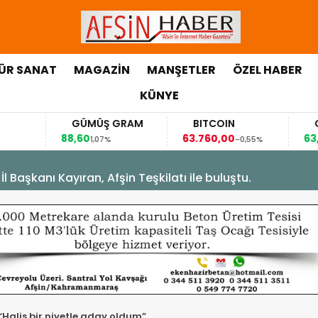
ÜR SANAT
MAGAZİN
MANŞETLER
ÖZEL HABER
KÜNYE
GÜMÜŞ GRAM
BITCOIN
GBP/TRY
8,60
63.760,00
63,1184
1,07%
-0,55%
0,07%
Başkanı Kayıran, Afşin Teşkilatı ile buluştu.
Halis bir niyetle aday oldum”