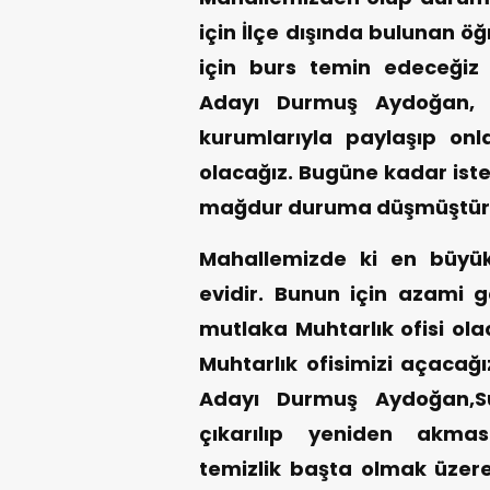
için İlçe dışında bulunan ö
için burs temin edeceğiz 
Adayı Durmuş Aydoğan, M
kurumlarıyla paylaşıp onl
olacağız. Bugüne kadar ist
mağdur duruma düşmüştür 
Mahallemizde ki en büyük 
evidir. Bunun için azami 
mutlaka Muhtarlık ofisi ola
Muhtarlık ofisimizi açacağı
Adayı Durmuş Aydoğan,S
çıkarılıp yeniden akmas
temizlik başta olmak üzer