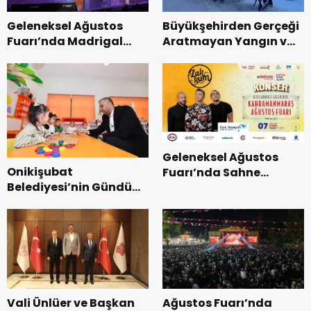
Geleneksel Ağustos
Büyükşehirden Gerçeği
Fuarı’nda Madrigal
Aratmayan Yangın ve
Coşkusu.
Kurtarma Tatbikatı.
Geleneksel Ağustos
Onikişubat
Fuarı’nda Sahne
Belediyesi’nin Gündüz
Zakkum’un.
Bakımevi’nde yeni
dönemin ön kayıtları
başladı.
Vali Ünlüer ve Başkan
Ağustos Fuarı’nda