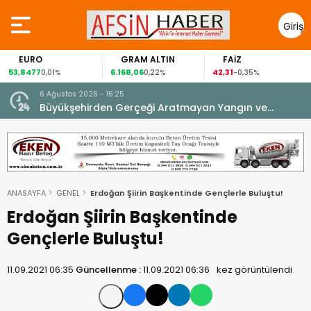
Giriş
Yap
GRAM ALTIN
FAİZ
GÜMÜ
6.168,06
42,31
88,60
0,01%
0,22%
-0,35%
1,07
6 Ağustos 2026 - 16:25
su.
Büyükşehirden Gerçeği Aratmayan Yangın ve
Kurtarma Tatbikatı.
ANASAYFA
GENEL
Erdoğan Şiirin Başkentinde Gençlerle Buluştu!
Erdoğan Şiirin Başkentinde
Gençlerle Buluştu!
11.09.2021 06:35
Güncellenme :
11.09.2021 06:36
kez görüntülendi