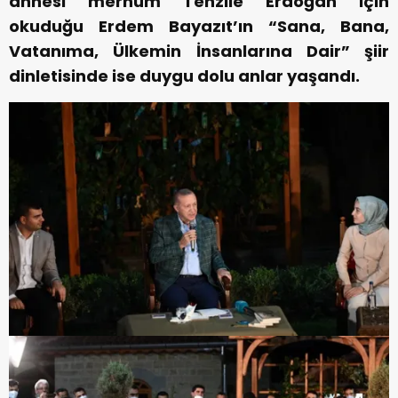
annesi merhum Tenzile Erdoğan için
okuduğu Erdem Bayazıt’ın “Sana, Bana,
Vatanıma, Ülkemin İnsanlarına Dair” şiir
dinletisinde ise duygu dolu anlar yaşandı.