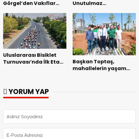
Görgel’den Vakıflar
Unutulmaz
Genel Müdürlüğü’ne
Dedublüman Gecesi.
ziyaret.
Uluslararası Bisiklet
Başkan Toptaş,
Turnuvası’nda İlk Etap
mahallelerin yaşam
Başarıyla
kalitesini artıran
Tamamlandı.
parkları ziyaret etti.
YORUM YAP