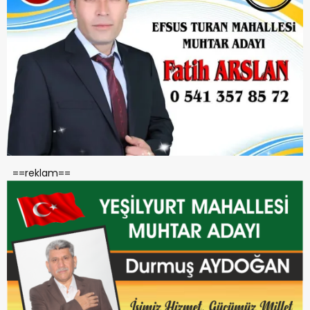
==reklam==