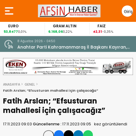
Giriş
Yap
EURO
GRAM ALTIN
FAİZ
53,8477
6.168,06
42,31
0,01%
0,22%
-0,35%
8 Ağustos 2026 - 04:50
ikleti
Anahtar Parti Kahramanmaraş İl Başkanı Kayıran,
Afşin Teşkilatı ile buluştu.
ANASAYFA
GENEL
Fatih Arslan; “Efsusturan mahallesi için çalışacağız”
Fatih Arslan; “Efsusturan
mahallesi için çalışacağız”
17.11.2023 09:03
Güncellenme :
17.11.2023 09:05
kez görüntülendi