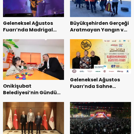
Geleneksel Ağustos
Büyükşehirden Gerçeği
Fuarı’nda Madrigal
Aratmayan Yangın ve
Coşkusu.
Kurtarma Tatbikatı.
Geleneksel Ağustos
Onikişubat
Fuarı’nda Sahne
Belediyesi’nin Gündüz
Zakkum’un.
Bakımevi’nde yeni
dönemin ön kayıtları
başladı.