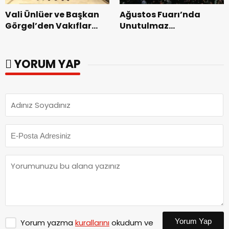
Vali Ünlüer ve Başkan
Ağustos Fuarı’nda
Görgel’den Vakıflar
Unutulmaz
Genel Müdürlüğü’ne
Dedublüman Gecesi.
ziyaret.
YORUM YAP
Yorum Yap
Yorum yazma
kurallarını
okudum ve