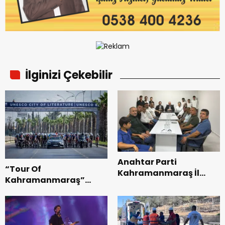
İlginizi Çekebilir
Anahtar Parti
“Tour Of
Kahramanmaraş İl
Kahramanmaraş”
Başkanı Kayıran, Afşin
Uluslararası Yol
Teşkilatı ile buluştu.
Bisikleti Turnuvası
Tamamlandı.