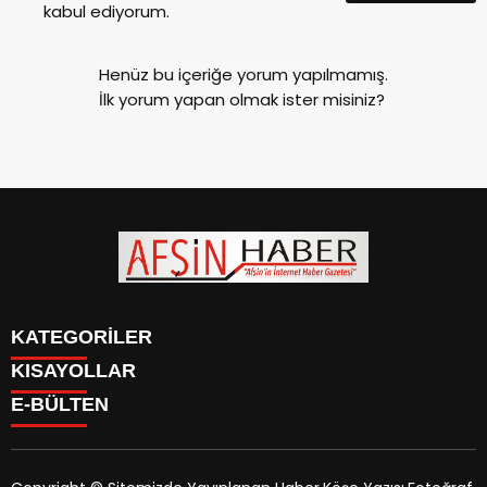
kabul ediyorum.
Henüz bu içeriğe yorum yapılmamış.
İlk yorum yapan olmak ister misiniz?
KATEGORİLER
KISAYOLLAR
SİYASET
E-BÜLTEN
EĞİTİM
SİYASET
EKONOMİ
EĞİTİM
KÜLTÜR SANAT
EKONOMİ
MAGAZİN