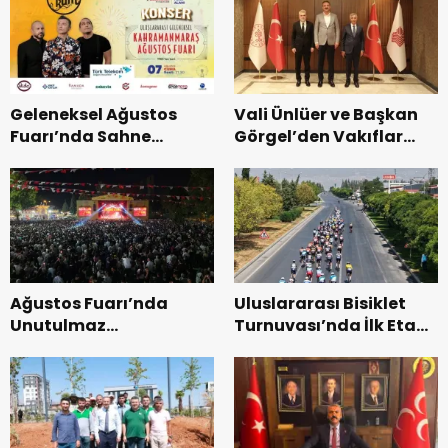
başladı.
Geleneksel Ağustos
Vali Ünlüer ve Başkan
Fuarı’nda Sahne
Görgel’den Vakıflar
Zakkum’un.
Genel Müdürlüğü’ne
ziyaret.
Ağustos Fuarı’nda
Uluslararası Bisiklet
Unutulmaz
Turnuvası’nda İlk Etap
Dedublüman Gecesi.
Başarıyla
Tamamlandı.