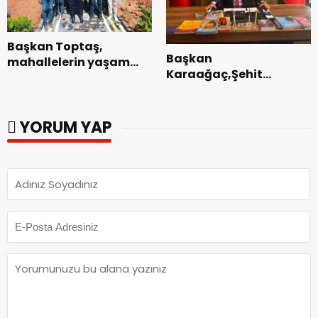
Başkan Toptaş,
Başkan
mahallelerin yaşam
Karaağaç,Şehit
kalitesini artıran
kabirleri ziyaretiyle
parkları ziyaret etti.
görevine başladı.
YORUM YAP