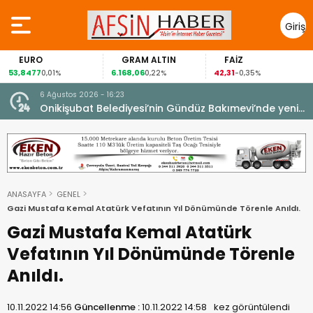
Giriş
Yap
O
GRAM ALTIN
FAİZ
GÜMÜ
7
6.168,06
42,31
88,60
0,01%
0,22%
-0,35%
1,0
6 Ağustos 2026 - 16:23
Onikişubat Belediyesi’nin Gündüz Bakımevi’nde yeni
dönemin ön kayıtları başladı.
ANASAYFA
GENEL
Gazi Mustafa Kemal Atatürk Vefatının Yıl Dönümünde Törenle Anıldı.
Gazi Mustafa Kemal Atatürk
Vefatının Yıl Dönümünde Törenle
Anıldı.
10.11.2022 14:56
Güncellenme :
10.11.2022 14:58
kez görüntülendi