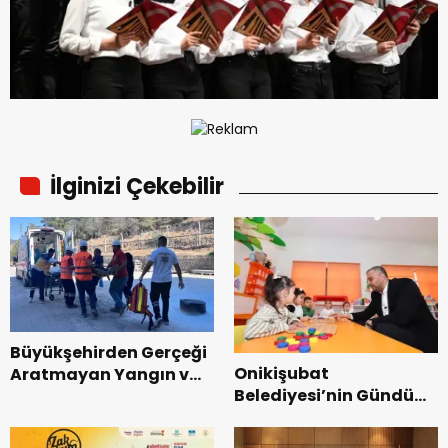
İlginizi Çekebilir
Büyükşehirden Gerçeği
Onikişubat
Aratmayan Yangın ve
Belediyesi’nin Gündüz
Kurtarma Tatbikatı.
Bakımevi’nde yeni
dönemin ön kayıtları