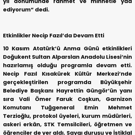
yıl dönümünde rahmet ve minnetle yâd
ediyorum” dedi.
Etkinlikler Necip Fazıl’da Devam Etti
10 Kasım Atatürk’ü Anma Günü etkinlikleri
Doğukent Sultan Alparslan Anadolu Lisesi’nin
hazırlamış olduğu programla devam etti.
Necip Fazıl Kısakürek Kültür Merkezi’nde
gerçekleştirilen programda Büyükşehir
Belediye Başkanı Hayrettin Güngör’ün yanı
sıra Vali Ömer Faruk Coşkun, Garnizon
Komutanı Tuğgeneral Emin Mehmet
Terzioğlu, protokol üyeleri, kurum müdürleri,
askeri erkân, STK Temsilcileri, öğretmen ve
öğrenciler de yer aldı. Saygı duruşu ve İstiklal