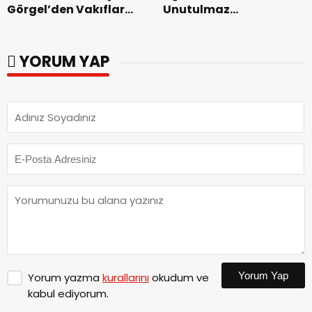
Görgel’den Vakıflar
Unutulmaz
Genel Müdürlüğü’ne
Dedublüman Gecesi.
ziyaret.
YORUM YAP
Yorum Yap
Yorum yazma
kurallarını
okudum ve
kabul ediyorum.