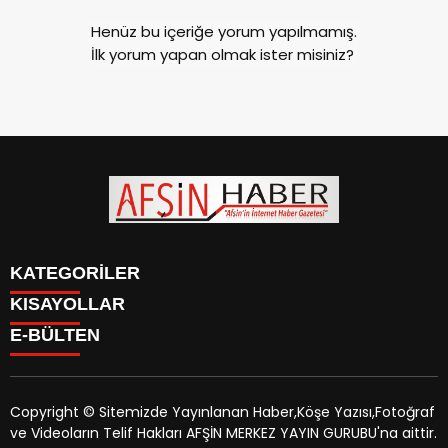
Henüz bu içeriğe yorum yapılmamış.
İlk yorum yapan olmak ister misiniz?
KATEGORİLER
KISAYOLLAR
SİYASET
E-BÜLTEN
EĞİTİM
SİYASET
EKONOMİ
EĞİTİM
KÜLTÜR SANAT
EKONOMİ
MAGAZİN
Copyright © Sitemizde Yayınlanan Haber,Köşe Yazısı,Fotoğraf
KÜLTÜR SANAT
MANŞETLER
ve Videoların Telif Hakları AFŞİN MERKEZ YAYIN GURUBU'na aittir.
MAGAZİN
afsinhaber.com
e-bültenine abone olarak, tarafınıza haber,