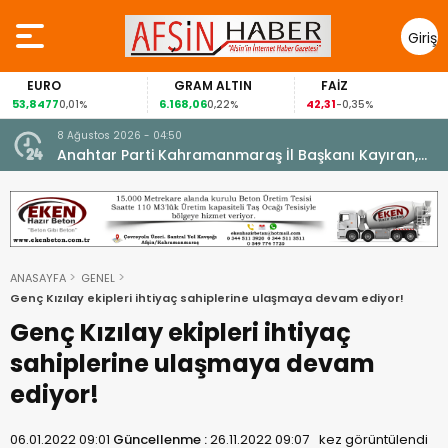
Giriş
Yap
EURO
GRAM ALTIN
FAİZ
53,8477
6.168,06
42,31
8
0,01%
0,22%
-0,35%
8 Ağustos 2026 - 04:50
ikleti
Anahtar Parti Kahramanmaraş İl Başkanı Kayıran,
Afşin Teşkilatı ile buluştu.
ANASAYFA
GENEL
Genç Kızılay ekipleri ihtiyaç sahiplerine ulaşmaya devam ediyor!
Genç Kızılay ekipleri ihtiyaç
sahiplerine ulaşmaya devam
ediyor!
06.01.2022 09:01
Güncellenme :
26.11.2022 09:07
kez görüntülendi