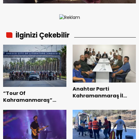
İlginizi Çekebilir
Anahtar Parti
“Tour Of
Kahramanmaraş İl
Kahramanmaraş”
Başkanı Kayıran, Afşin
Uluslararası Yol
Teşkilatı ile buluştu.
Bisikleti Turnuvası
Tamamlandı.