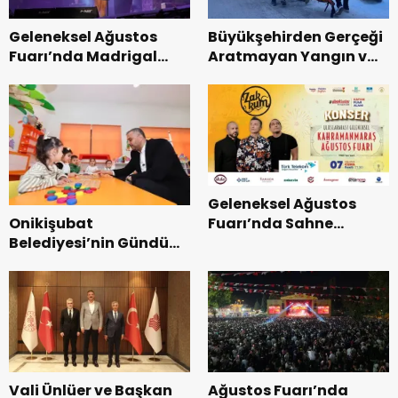
Geleneksel Ağustos
Büyükşehirden Gerçeği
Fuarı’nda Madrigal
Aratmayan Yangın ve
Coşkusu.
Kurtarma Tatbikatı.
Geleneksel Ağustos
Onikişubat
Fuarı’nda Sahne
Belediyesi’nin Gündüz
Zakkum’un.
Bakımevi’nde yeni
dönemin ön kayıtları
başladı.
Vali Ünlüer ve Başkan
Ağustos Fuarı’nda