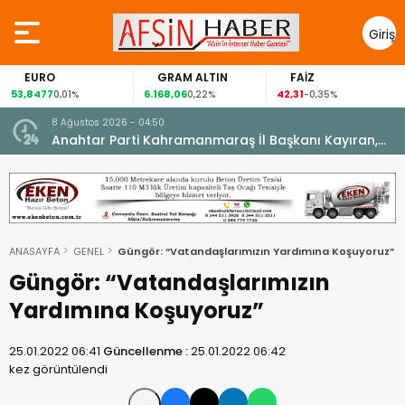
Giriş
Yap
EURO
GRAM ALTIN
FAİZ
53,8477
6.168,06
42,31
0,01%
0,22%
-0,35%
8 Ağustos 2026 - 04:50
ikleti
Anahtar Parti Kahramanmaraş İl Başkanı Kayıran,
Afşin Teşkilatı ile buluştu.
ANASAYFA
GENEL
Güngör: “Vatandaşlarımızın Yardımına Koşuyoruz”
Güngör: “Vatandaşlarımızın
Yardımına Koşuyoruz”
25.01.2022 06:41
Güncellenme :
25.01.2022 06:42
kez görüntülendi