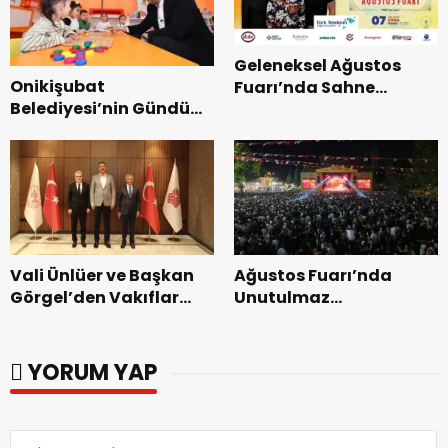
Geleneksel Ağustos
Onikişubat
Fuarı’nda Sahne
Belediyesi’nin Gündüz
Zakkum’un.
Bakımevi’nde yeni
dönemin ön kayıtları
başladı.
Vali Ünlüer ve Başkan
Ağustos Fuarı’nda
Görgel’den Vakıflar
Unutulmaz
Genel Müdürlüğü’ne
Dedublüman Gecesi.
ziyaret.
YORUM YAP