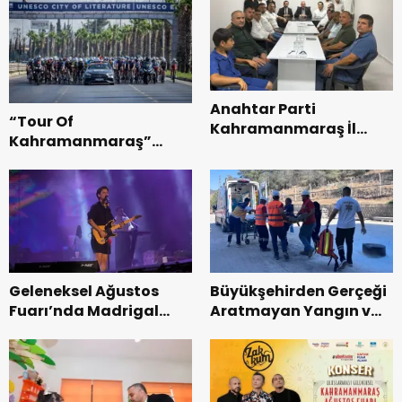
Anahtar Parti
“Tour Of
Kahramanmaraş İl
Kahramanmaraş”
Başkanı Kayıran, Afşin
Uluslararası Yol
Teşkilatı ile buluştu.
Bisikleti Turnuvası
Tamamlandı.
Geleneksel Ağustos
Büyükşehirden Gerçeği
Fuarı’nda Madrigal
Aratmayan Yangın ve
Coşkusu.
Kurtarma Tatbikatı.