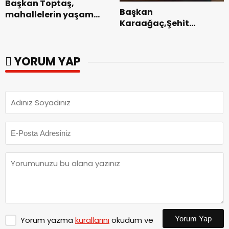
Başkan Toptaş,
Başkan
mahallelerin yaşam
Karaağaç,Şehit
kalitesini artıran
kabirleri ziyaretiyle
parkları ziyaret etti.
görevine başladı.
YORUM YAP
Yorum Yap
Yorum yazma
kurallarını
okudum ve