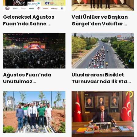
Geleneksel Ağustos
Vali Ünlüer ve Başkan
Fuarı’nda Sahne
Görgel’den Vakıflar
Zakkum’un.
Genel Müdürlüğü’ne
ziyaret.
Ağustos Fuarı’nda
Uluslararası Bisiklet
Unutulmaz
Turnuvası’nda İlk Etap
Dedublüman Gecesi.
Başarıyla
Tamamlandı.