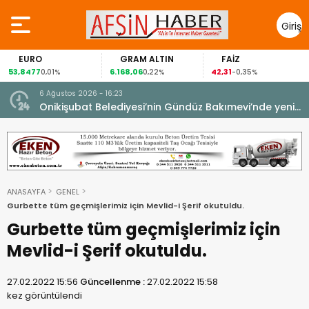
Giriş
Yap
EURO
GRAM ALTIN
FAİZ
53,8477
6.168,06
42,31
0,01%
0,22%
-0,35%
6 Ağustos 2026 - 16:23
Onikişubat Belediyesi’nin Gündüz Bakımevi’nde yeni
dönemin ön kayıtları başladı.
ANASAYFA
GENEL
Gurbette tüm geçmişlerimiz için Mevlid-i Şerif okutuldu.
Gurbette tüm geçmişlerimiz için
Mevlid-i Şerif okutuldu.
27.02.2022 15:56
Güncellenme :
27.02.2022 15:58
kez görüntülendi