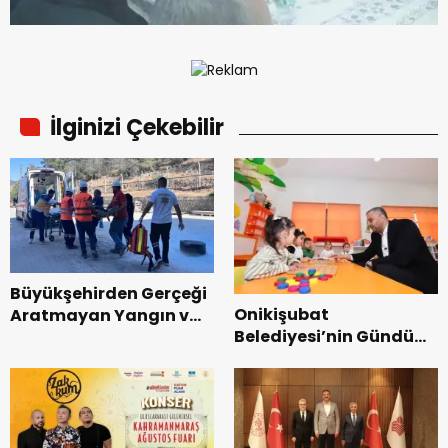
İlginizi Çekebilir
Büyükşehirden Gerçeği
Onikişubat
Aratmayan Yangın ve
Belediyesi’nin Gündüz
Kurtarma Tatbikatı.
Bakımevi’nde yeni
dönemin ön kayıtları
başladı.