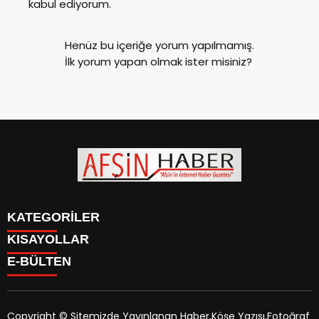
kabul ediyorum.
Henüz bu içeriğe yorum yapılmamış.
İlk yorum yapan olmak ister misiniz?
KATEGORİLER
KISAYOLLAR
SİYASET
E-BÜLTEN
EĞİTİM
SİYASET
EKONOMİ
EĞİTİM
KÜLTÜR SANAT
EKONOMİ
MAGAZİN
Copyright © Sitemizde Yayınlanan Haber,Köşe Yazısı,Fotoğraf