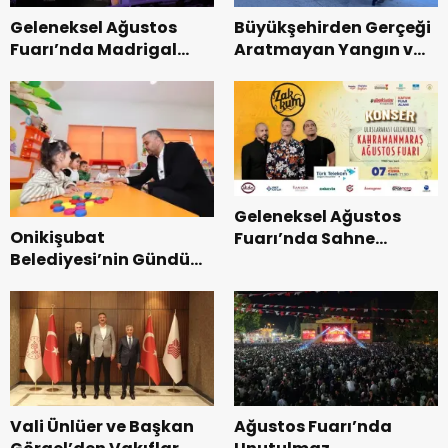
Geleneksel Ağustos
Büyükşehirden Gerçeği
Fuarı’nda Madrigal
Aratmayan Yangın ve
Coşkusu.
Kurtarma Tatbikatı.
Geleneksel Ağustos
Onikişubat
Fuarı’nda Sahne
Belediyesi’nin Gündüz
Zakkum’un.
Bakımevi’nde yeni
dönemin ön kayıtları
başladı.
Vali Ünlüer ve Başkan
Ağustos Fuarı’nda