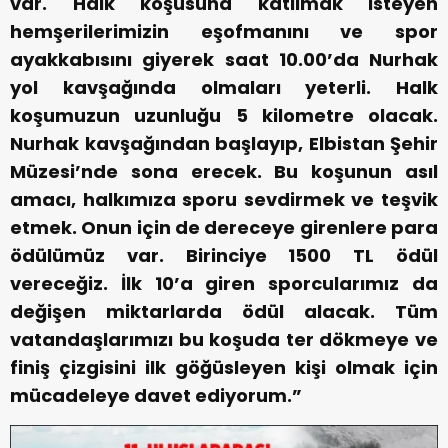
var. Halk koşusuna katılmak isteyen
hemşerilerimizin eşofmanını ve spor
ayakkabısını giyerek saat 10.00’da Nurhak
yol kavşağında olmaları yeterli. Halk
koşumuzun uzunluğu 5 kilometre olacak.
Nurhak kavşağından başlayıp, Elbistan Şehir
Müzesi’nde sona erecek. Bu koşunun asıl
amacı, halkımıza sporu sevdirmek ve teşvik
etmek. Onun için de dereceye girenlere para
ödülümüz var. Birinciye 1500 TL ödül
vereceğiz. İlk 10’a giren sporcularımız da
değişen miktarlarda ödül alacak. Tüm
vatandaşlarımızı bu koşuda ter dökmeye ve
finiş çizgisini ilk göğüsleyen kişi olmak için
mücadeleye davet ediyorum.”