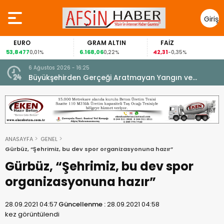
Giriş
Yap
EURO
GRAM ALTIN
FAİZ
53,8477
6.168,06
42,31
0,01%
0,22%
-0,35%
6 Ağustos 2026 - 16:25
su.
Büyükşehirden Gerçeği Aratmayan Yangın ve
Kurtarma Tatbikatı.
ANASAYFA
GENEL
Gürbüz, “Şehrimiz, bu dev spor organizasyonuna hazır”
Gürbüz, “Şehrimiz, bu dev spor
organizasyonuna hazır”
28.09.2021 04:57
Güncellenme :
28.09.2021 04:58
kez görüntülendi