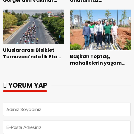
Görgel’den Vakıflar
Unutulmaz
Genel Müdürlüğü’ne
Dedublüman Gecesi.
ziyaret.
Uluslararası Bisiklet
Başkan Toptaş,
Turnuvası’nda İlk Etap
mahallelerin yaşam
Başarıyla
kalitesini artıran
Tamamlandı.
parkları ziyaret etti.
YORUM YAP