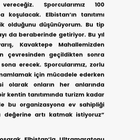
 vereceğiz. Sporcularımız 100
a koşulacak. Elbistan’ın tanıtımı
lik olduğunu düşünüyorum. Bu tip
yı da beraberinde getiriyor. Bu yıl
 yarış, Kavaktepe Mahallemizden
in çevresinden geçildikten sonra
sona erecek. Sporcularımız, zorlu
amamlamak için mücadele ederken
si olarak onların her anlarında
bir kentin tanıtımında turizm kadar
de bu organizasyona ev sahipliği
 değerine artı katmak istiyoruz”
oşarak Elbistan’la Ultramaratonu