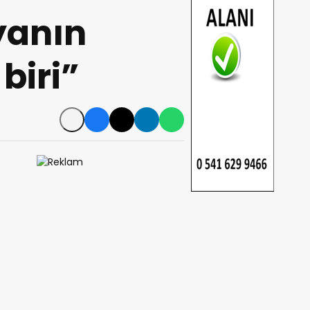
yanın
biri”