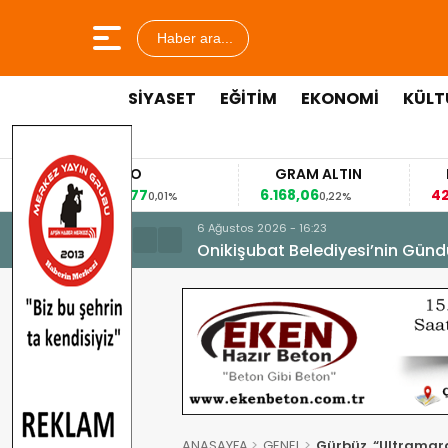
Haber ara...
SİYASET
EĞİTİM
EKONOMİ
KÜLT
EURO
GRAM ALTIN
FAİZ
53,8477
6.168,06
42,31
0,01%
0,22%
-0,35%
6 Ağustos 2026 - 16:23
Onikişubat Belediyesi’nin Günd
ANASAYFA
GENEL
Gürbüz, “Ultramara