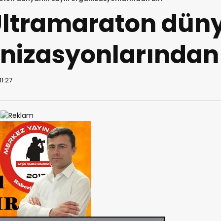
Ultramaraton dün
anizasyonlarından 
11:27