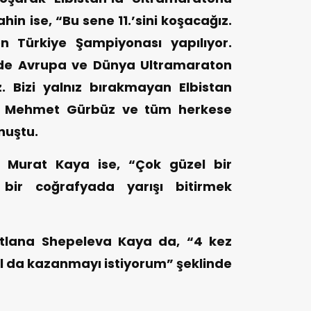
hin ise, “Bu sene 11.’sini koşacağız.
n Türkiye Şampiyonası yapılıyor.
rde Avrupa ve Dünya Ultramaraton
. Bizi yalnız bırakmayan Elbistan
ın Mehmet Gürbüz ve tüm herkese
nuştu.
 Murat Kaya ise, “Çok güzel bir
 bir coğrafyada yarışı bitirmek
etlana Shepeleva Kaya da, “4 kez
yıl da kazanmayı istiyorum” şeklinde