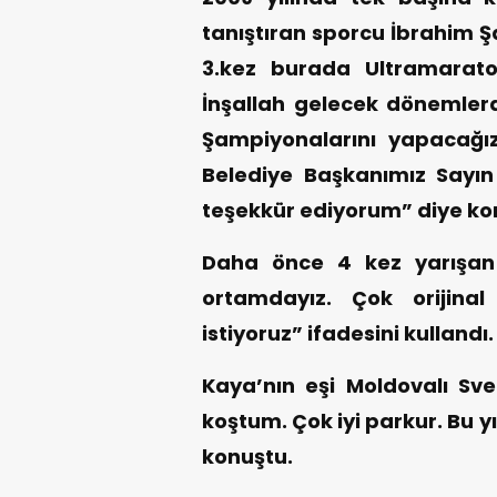
tanıştıran sporcu İbrahim Şa
3.kez burada Ultramarato
İnşallah gelecek dönemle
Şampiyonalarını yapacağız
Belediye Başkanımız Say
teşekkür ediyorum” diye ko
Daha önce 4 kez yarışan
ortamdayız. Çok orijinal
istiyoruz” ifadesini kullandı.
Kaya’nın eşi Moldovalı Sv
koştum. Çok iyi parkur. Bu 
konuştu.