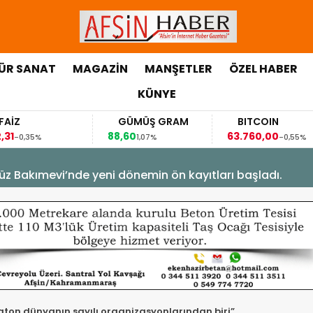
ÜR SANAT
MAGAZİN
MANŞETLER
ÖZEL HABER
KÜNYE
GÜMÜŞ GRAM
BITCOIN
G
88,60
63.760,00
63,1
1,07%
-0,55%
üz Bakımevi’nde yeni dönemin ön kayıtları başladı.
ton dünyanın sayılı organizasyonlarından biri”