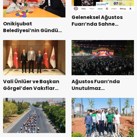
Geleneksel Ağustos
Onikişubat
Fuarı’nda Sahne
Belediyesi’nin Gündüz
Zakkum’un.
Bakımevi’nde yeni
dönemin ön kayıtları
başladı.
Vali Ünlüer ve Başkan
Ağustos Fuarı’nda
Görgel’den Vakıflar
Unutulmaz
Genel Müdürlüğü’ne
Dedublüman Gecesi.
ziyaret.