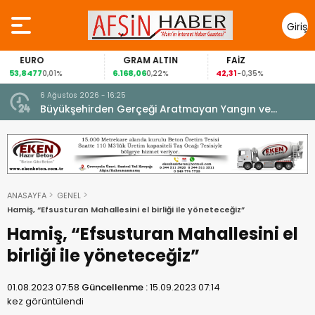
Giriş
Yap
EURO
GRAM ALTIN
FAİZ
53,8477
6.168,06
42,31
0,01%
0,22%
-0,35%
6 Ağustos 2026 - 16:25
su.
Büyükşehirden Gerçeği Aratmayan Yangın ve
Kurtarma Tatbikatı.
ANASAYFA
GENEL
Hamiş, “Efsusturan Mahallesini el birliği ile yöneteceğiz”
Hamiş, “Efsusturan Mahallesini el
birliği ile yöneteceğiz”
01.08.2023 07:58
Güncellenme :
15.09.2023 07:14
kez görüntülendi