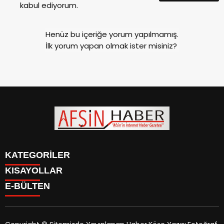
kabul ediyorum.
Henüz bu içeriğe yorum yapılmamış.
İlk yorum yapan olmak ister misiniz?
KATEGORİLER
KISAYOLLAR
SİYASET
E-BÜLTEN
EĞİTİM
SİYASET
EKONOMİ
EĞİTİM
KÜLTÜR SANAT
EKONOMİ
MAGAZİN