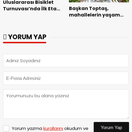
Uluslararası Bisiklet
Başkan Toptaş,
Turnuvası’nda İlk Etap
mahallelerin yaşam
Başarıyla
kalitesini artıran
Tamamlandı.
parkları ziyaret etti.
YORUM YAP
Yorum Yap
Yorum yazma
kurallarını
okudum ve