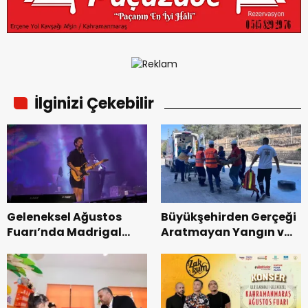
İlginizi Çekebilir
Geleneksel Ağustos
Büyükşehirden Gerçeği
Fuarı’nda Madrigal
Aratmayan Yangın ve
Coşkusu.
Kurtarma Tatbikatı.