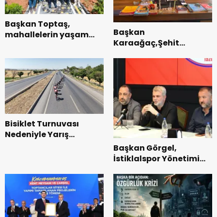
Başkan Toptaş,
Başkan
mahallelerin yaşam
Karaağaç,Şehit
kalitesini artıran
kabirleri ziyaretiyle
parkları ziyaret etti.
görevine başladı.
Bisiklet Turnuvası
Nedeniyle Yarış
Güzergahında Geçici
Başkan Görgel,
Trafik Düzenlemelerine
İstiklalspor Yönetimi
Gidilecek!.
ve Futbolcularıyla Bir
Araya Geldi.