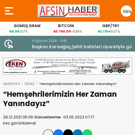
Giriş
Yap
GÜMÜŞ GRAM
BITCOIN
GBP/TRY
88,60
63.760,00
63,1184
1,07%
-0,55%
0,07%
4 Ağustos 2026 - 11:48
Başkan Karaağaç,Şehit kabirleri ziyaretiyle görevine
başladı.
ANASAYFA
GENEL
“Hemşehrilerimizin Her Zaman Yanındayız”
“Hemşehrilerimizin Her Zaman
Yanındayız”
28.12.2021 05:06
Güncellenme :
03.05.2023 07:17
kez görüntülendi