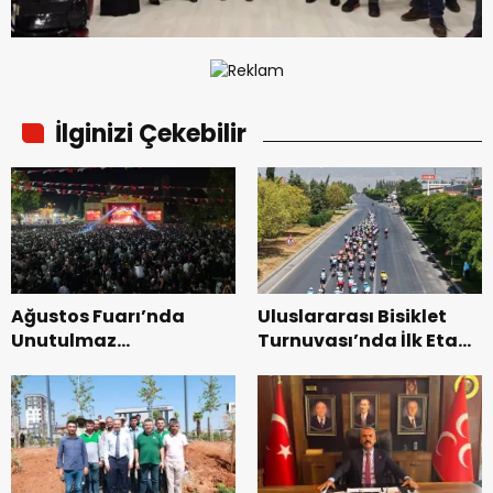
İlginizi Çekebilir
Ağustos Fuarı’nda
Uluslararası Bisiklet
Unutulmaz
Turnuvası’nda İlk Etap
Dedublüman Gecesi.
Başarıyla
Tamamlandı.