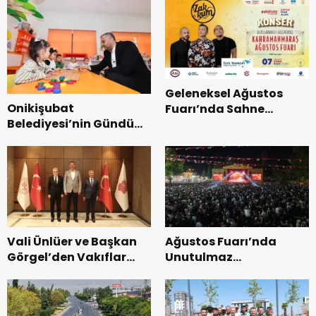
Geleneksel Ağustos
Onikişubat
Fuarı’nda Sahne
Belediyesi’nin Gündüz
Zakkum’un.
Bakımevi’nde yeni
dönemin ön kayıtları
başladı.
Vali Ünlüer ve Başkan
Ağustos Fuarı’nda
Görgel’den Vakıflar
Unutulmaz
Genel Müdürlüğü’ne
Dedublüman Gecesi.
ziyaret.