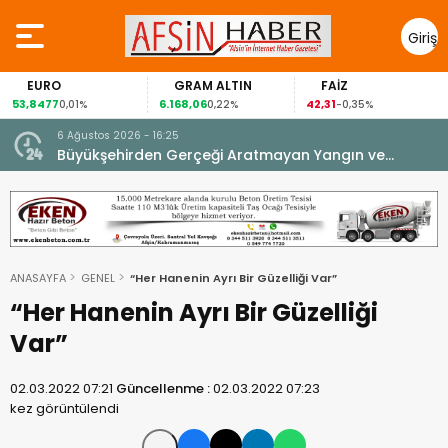
Giriş
Yap
EURO
GRAM ALTIN
FAİZ
53,8477
6.168,06
42,31
0,01%
0,22%
-0,35%
6 Ağustos 2026 - 16:25
su.
Büyükşehirden Gerçeği Aratmayan Yangın ve
Kurtarma Tatbikatı.
ANASAYFA
GENEL
“Her Hanenin Ayrı Bir Güzelliği Var”
“Her Hanenin Ayrı Bir Güzelliği
Var”
02.03.2022 07:21
Güncellenme :
02.03.2022 07:23
kez görüntülendi