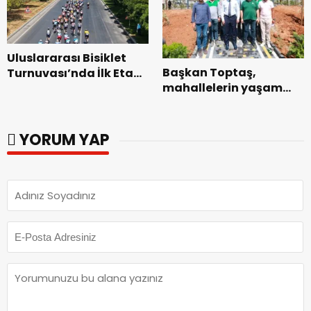
Uluslararası Bisiklet
Başkan Toptaş,
Turnuvası’nda İlk Etap
mahallelerin yaşam
Başarıyla
kalitesini artıran
Tamamlandı.
parkları ziyaret etti.
YORUM YAP