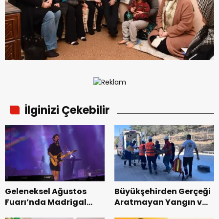
İlginizi Çekebilir
Geleneksel Ağustos
Büyükşehirden Gerçeği
Fuarı’nda Madrigal
Aratmayan Yangın ve
Coşkusu.
Kurtarma Tatbikatı.