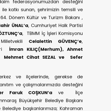
 daim federasyonumuzdan desteğini
 ile katkı sunan, şehrimizin temsili ve
 64. Dönem Kültür ve Turizm Bakanı ,
ahir ÜNAL’a
, Cumhuriyet Halk Partisi
 ÖZTUNÇ’a
, TBMM İç İşleri Komisyonu
illetvekili
Celalettin GÜVENÇ’e
,
leri
İmran KILIÇ(Merhum), Ahmet
 Mehmet Cihat SEZAL ve Sefer
kez ve ilçelerinde, gerekse de
tanıtım ve çalışmalarımızda desteğini
er Faruk COŞKUN’a
ve İlçe
maraş Büyükşehir Belediye Başkanı
e Belediye başkanlarımıza; Kahraman