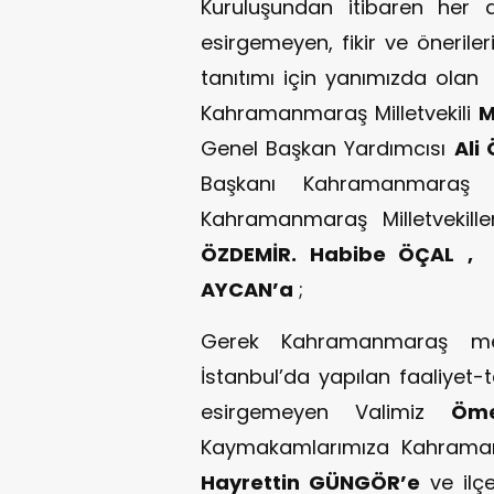
Kuruluşundan itibaren her
esirgemeyen, fikir ve önerileri
tanıtımı için yanımızda olan
Kahramanmaraş Milletvekili
M
Genel Başkan Yardımcısı
Ali
Başkanı Kahramanmaraş M
Kahramanmaraş Milletvekil
ÖZDEMİR. Habibe ÖÇAL ,
AYCAN’a
;
Gerek Kahramanmaraş mer
İstanbul’da yapılan faaliyet-
esirgemeyen Valimiz
Öm
Kaymakamlarımıza Kahraman
Hayrettin GÜNGÖR’e
ve ilç