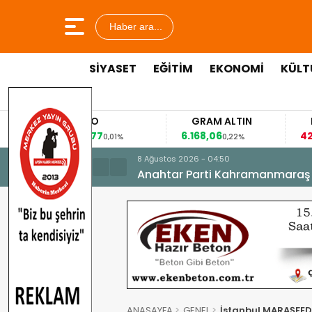
Haber ara...
SİYASET
EĞİTİM
EKONOMİ
KÜLT
EURO
GRAM ALTIN
FAİZ
53,8477
6.168,06
42,31
0,01%
0,22%
-0
8 Ağustos 2026 - 04:50
Anahtar Parti Kahramanmaraş İl 
ANASAYFA
GENEL
İstanbul MARAŞFED’