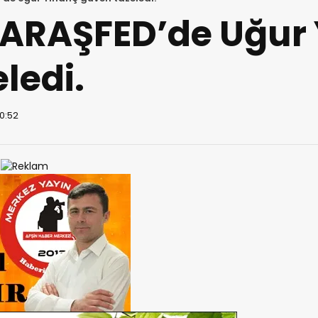
MARAŞFED’de Uğur
ledi.
10:52