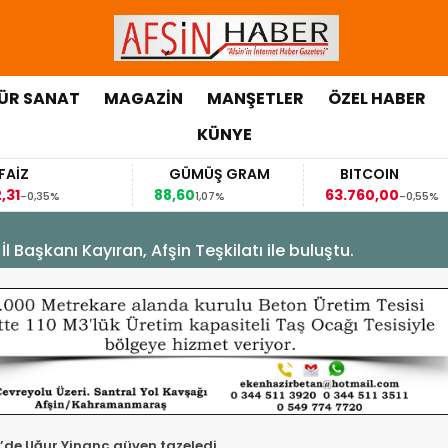
ÜR SANAT
MAGAZİN
MANŞETLER
ÖZEL HABER
KÜNYE
GÜMÜŞ GRAM
BITCOIN
88,60
63.760,00
,35%
1,07%
-0,55%
Başkanı Kayıran, Afşin Teşkilatı ile buluştu.
de Uğur Yinanç güven tazeledi.