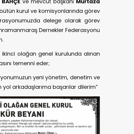
il BAHÇE
ve mevcut başkanı
Murtaza
 bütün kurul ve komisyonlarında görev
derasyonumuzda delege olarak görev
ahramanmaraş Dernekler Federasyonu
m.
ikinci olağan genel kurulunda alınan
masını temenni eder;
rasyonumuzun yeni yönetim, denetim ve
an yol arkadaşlarıma başarılar dilerim”