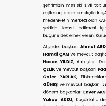
şehrimizin mesleki sivil toplu
elçilerine, basın emekçilerine
medeniyetin merkezi olan KA
şekilde temsil edilmesi i
bugüne dek emek veren, Kuruc
Afşinder başkanı
Ahmet ARD
Hamdi ÇAM
ve mevcut başk
Hasan YILDIZ
, Arıtaşlılar 
ÇELİK
ve mevcut başkanı
Fad
Cafer PARLAK
, Elbistanlı
GÜNEŞ
ve mevcut başkanı
L
dönem başkanları
Enver AKS
Yakup AKSU
, Küçüktatlard