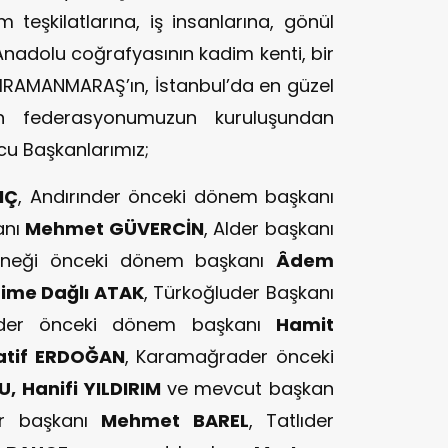
m teşkilatlarına, iş insanlarına, gönül
;Anadolu coğrafyasının kadim kenti, bir
HRAMANMARAŞ’ın, İstanbul’da en güzel
çin federasyonumuzun kuruluşundan
u Başkanlarımız;
IÇ
, Andırınder önceki dönem başkanı
anı
Mehmet GÜVERCİN
, Alder başkanı
Derneği önceki dönem başkanı
Âdem
ime Dağlı ATAK
, Türkoğluder Başkanı
larder önceki dönem başkanı
Hamit
atif ERDOĞAN
, Karamağrader önceki
U, Hanifi YILDIRIM
ve mevcut başkan
er başkanı
Mehmet BAREL
, Tatlıder