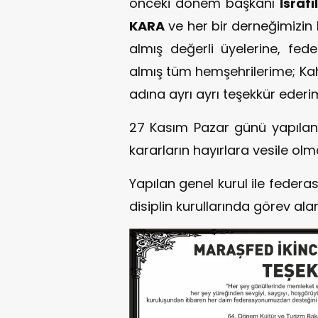
önceki dönem başkanı
İsraf
KARA
ve her bir derneğimizin
almış değerli üyelerine, fe
almış tüm hemşehrilerime; K
adına ayrı ayrı teşekkür ederi
27 Kasım Pazar günü yapılan 
kararların hayırlara vesile ol
Yapılan genel kurul ile fede
disiplin kurullarında görev al