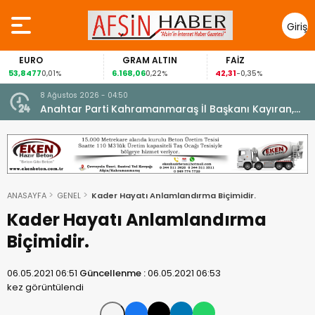
Giriş
Yap
EURO
GRAM ALTIN
FAİZ
53,8477
6.168,06
42,31
8
0,01%
0,22%
-0,35%
8 Ağustos 2026 - 04:50
ikleti
Anahtar Parti Kahramanmaraş İl Başkanı Kayıran,
Afşin Teşkilatı ile buluştu.
ANASAYFA
GENEL
Kader Hayatı Anlamlandırma Biçimidir.
Kader Hayatı Anlamlandırma
Biçimidir.
06.05.2021 06:51
Güncellenme :
06.05.2021 06:53
kez görüntülendi