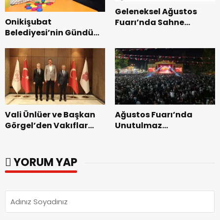
Geleneksel Ağustos
Onikişubat
Fuarı’nda Sahne
Belediyesi’nin Gündüz
Zakkum’un.
Bakımevi’nde yeni
dönemin ön kayıtları
başladı.
Vali Ünlüer ve Başkan
Ağustos Fuarı’nda
Görgel’den Vakıflar
Unutulmaz
Genel Müdürlüğü’ne
Dedublüman Gecesi.
ziyaret.
YORUM YAP