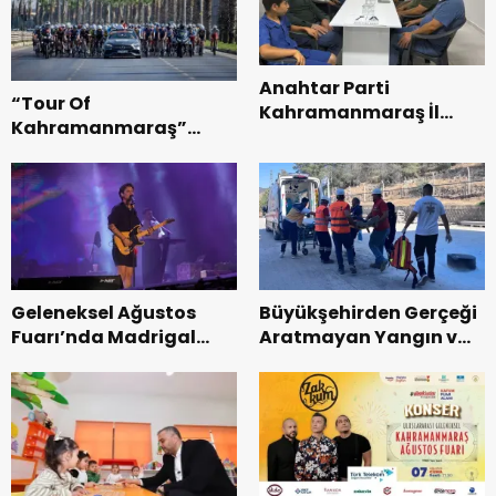
Anahtar Parti
“Tour Of
Kahramanmaraş İl
Kahramanmaraş”
Başkanı Kayıran, Afşin
Uluslararası Yol
Teşkilatı ile buluştu.
Bisikleti Turnuvası
Tamamlandı.
Geleneksel Ağustos
Büyükşehirden Gerçeği
Fuarı’nda Madrigal
Aratmayan Yangın ve
Coşkusu.
Kurtarma Tatbikatı.