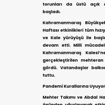
torunları da üstü açık 
başladı.
Kahramanmaraş Büyükşehi
Haftası etkinlikleri tüm hız
ve Kale yürüyüşü ile başlay
devam etti. Milli mücadel
Kahramanmaraş Kalesi’ne
gerçekleştirilen mehteran
gördü. Vatandaşlar balk
tuttu.
Pandemi Kurallarına Uyuyo
Mehter Takımı ve Abdal Hali
önünden uğurlayarak etkin