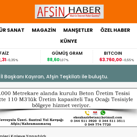
ÜR SANAT
MAGAZİN
MANŞETLER
ÖZEL HABER
KÜNYE
GÜMÜŞ GRAM
BITCOIN
88,60
63.760,00
6
1,07%
-0,55%
Başkanı Kayıran, Afşin Teşkilatı ile buluştu.
leri Kaleye Yansıtıldı.