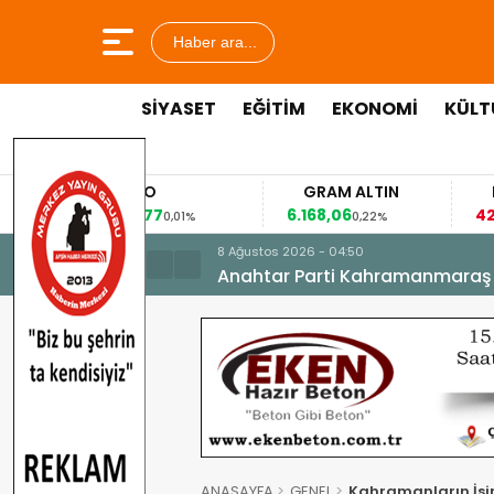
Haber ara...
SİYASET
EĞİTİM
EKONOMİ
KÜLT
EURO
GRAM ALTIN
FAİZ
53,8477
6.168,06
42,31
0,01%
0,22%
-0,35%
8 Ağustos 2026 - 04:50
Anahtar Parti Kahramanmaraş İl 
ANASAYFA
GENEL
Kahramanların İsim