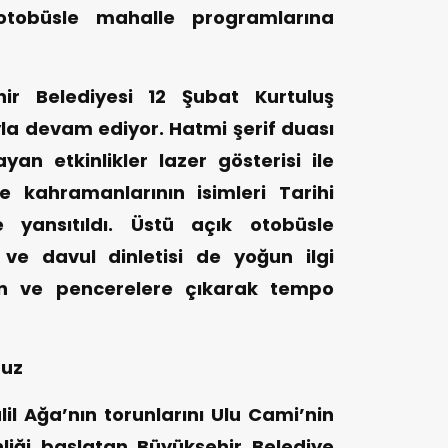
otobüsle mahalle programlarına
r Belediyesi 12 Şubat Kurtuluş
ıyla devam ediyor. Hatmi şerif duası
an etkinlikler lazer gösterisi ile
e kahramanlarının isimleri Tarihi
 yansıtıldı. Üstü açık otobüsle
 ve davul dinletisi de yoğun ilgi
on ve pencerelere çıkarak tempo
ruz
l Ağa’nın torunlarını Ulu Cami’nin
liği başlatan Büyükşehir Belediye