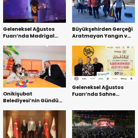
Geleneksel Ağustos
Büyükşehirden Gerçeği
Fuarı’nda Madrigal
Aratmayan Yangın ve
Coşkusu.
Kurtarma Tatbikatı.
Geleneksel Ağustos
Onikişubat
Fuarı’nda Sahne
Belediyesi’nin Gündüz
Zakkum’un.
Bakımevi’nde yeni
dönemin ön kayıtları
başladı.