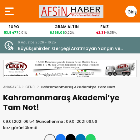
Giriş
Yap
GRAM ALTIN
FAİZ
GÜMÜŞ
6.168,06
42,31
88,60
01%
0,22%
-0,35%
1,07%
6 Ağustos 2026 - 16:25
su.
Büyükşehirden Gerçeği Aratmayan Yangın ve
Kurtarma Tatbikatı.
ANASAYFA
GENEL
Kahramanmaraş Akademi’ye Tam Not!
Kahramanmaraş Akademi’ye
Tam Not!
09.01.2021 06:54
Güncellenme :
09.01.2021 06:56
kez görüntülendi