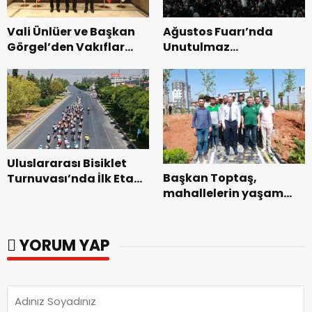
Vali Ünlüer ve Başkan
Ağustos Fuarı’nda
Görgel’den Vakıflar
Unutulmaz
Genel Müdürlüğü’ne
Dedublüman Gecesi.
ziyaret.
Uluslararası Bisiklet
Başkan Toptaş,
Turnuvası’nda İlk Etap
mahallelerin yaşam
Başarıyla
kalitesini artıran
Tamamlandı.
parkları ziyaret etti.
YORUM YAP