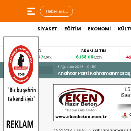
Haber ara...
SİYASET
EĞİTİM
EKONOMİ
KÜLT
EURO
GRAM ALTIN
FAİZ
53,8477
6.168,06
42,31
0,01%
0,22%
-0,35%
8 Ağustos 2026 - 04:50
Anahtar Parti Kahramanmaraş İl 
ANASAYFA
GENEL
Kahramanmaraş T