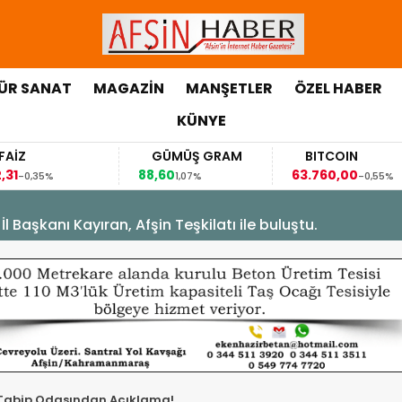
ÜR SANAT
MAGAZİN
MANŞETLER
ÖZEL HABER
KÜNYE
GÜMÜŞ GRAM
BITCOIN
88,60
63.760,00
63
1,07%
-0,55%
Başkanı Kayıran, Afşin Teşkilatı ile buluştu.
abip Odasından Açıklama!