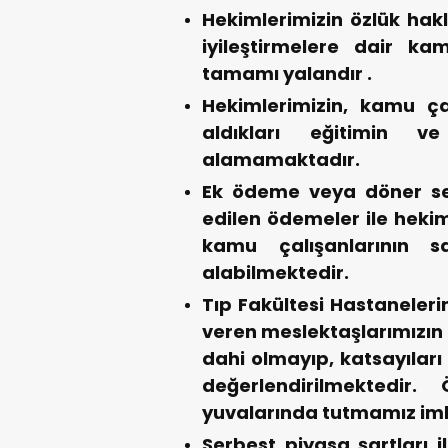
Hekimlerimizin özlük hakl
iyileştirmelere dair ka
tamamı yalandır .
Hekimlerimizin, kamu çal
aldıkları eğitimin ve
alamamaktadır.
Ek ödeme veya döner ser
edilen ödemeler ile heki
kamu çalışanlarının 
alabilmektedir.
Tıp Fakültesi Hastaneler
veren meslektaşlarımızın 
dahi olmayıp, katsayıları
değerlendirilmektedir.
yuvalarında tutmamız imk
Serbest piyasa şartları i