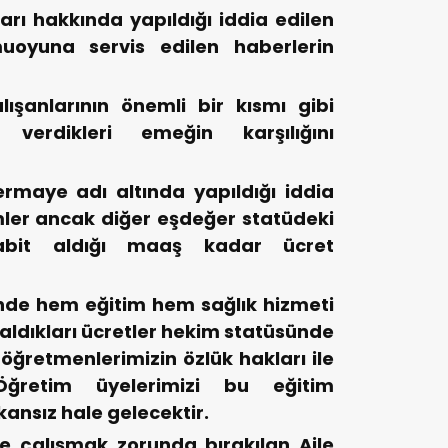
arı hakkında yapıldığı iddia edilen
muoyuna servis edilen haberlerin
ışanlarının önemli bir kısmı gibi
 verdikleri emeğin karşılığını
maye adı altında yapıldığı iddia
mler ancak diğer eşdeğer statüdeki
sabit aldığı maaş kadar ücret
inde hem eğitim hem sağlık hizmeti
aldıkları ücretler hekim statüsünde
 öğretmenlerimizin özlük hakları ile
 Öğretim üyelerimizi bu eğitim
ansız hale gelecektir.
le çalışmak zorunda bırakılan Aile