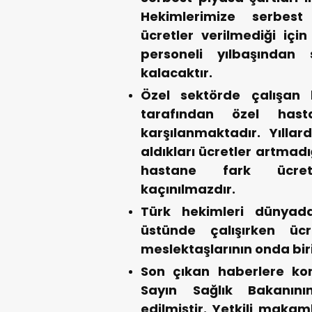
Hekimlerimize serbest 
ücretler verilmediği için
personeli yılbaşından
kalacaktır.
Özel sektörde çalışan 
tarafından özel hast
karşılanmaktadır. Yıllar
aldıkları ücretler artmad
hastane fark ücretler
kaçınılmazdır.
Türk hekimleri dünyada
üstünde çalışırken ücr
meslektaşlarının onda bir
Son çıkan haberlere ko
Sayın Sağlık Bakanının
edilmiştir. Yetkili maka