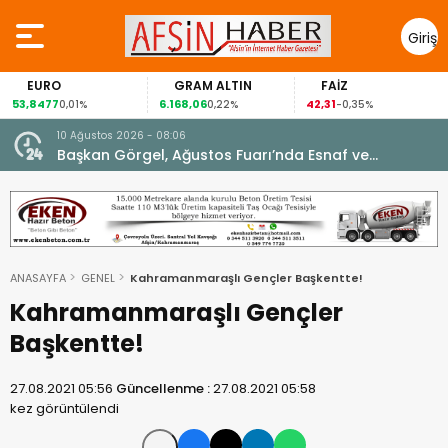
Giriş
Yap
EURO
GRAM ALTIN
FAİZ
53,8477
6.168,06
42,31
8
0,01%
0,22%
-0,35%
10 Ağustos 2026 - 08:06
Başkan Görgel, Ağustos Fuarı’nda Esnaf ve
Vatandaşlarla Buluştu.
ANASAYFA
GENEL
Kahramanmaraşlı Gençler Başkentte!
Kahramanmaraşlı Gençler
Başkentte!
27.08.2021 05:56
Güncellenme :
27.08.2021 05:58
kez görüntülendi