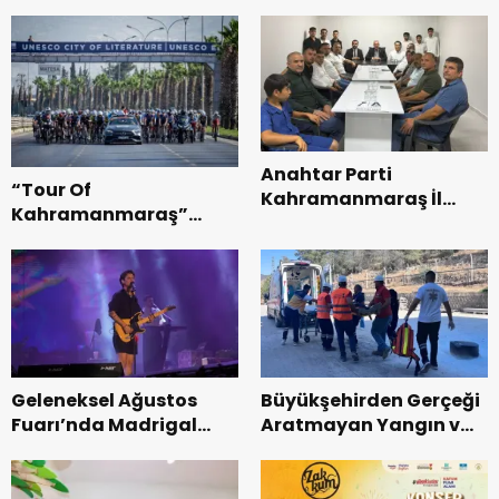
Esnaf ve
Vatandaşlarla
Buluştu.
Anahtar Parti
“Tour Of
Kahramanmaraş İl
Kahramanmaraş”
Başkanı Kayıran, Afşin
Uluslararası Yol
Teşkilatı ile buluştu.
Bisikleti Turnuvası
Tamamlandı.
Geleneksel Ağustos
Büyükşehirden Gerçeği
Fuarı’nda Madrigal
Aratmayan Yangın ve
Coşkusu.
Kurtarma Tatbikatı.