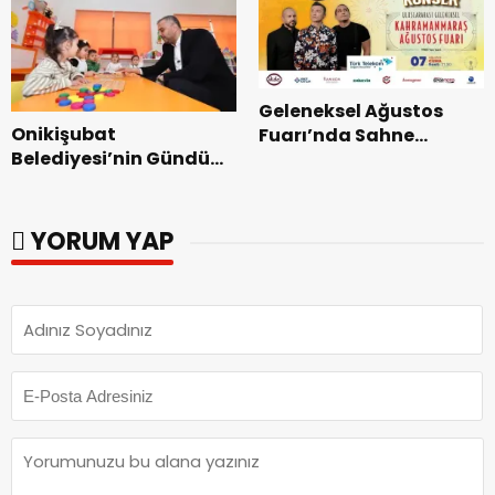
Geleneksel Ağustos
Onikişubat
Fuarı’nda Sahne
Belediyesi’nin Gündüz
Zakkum’un.
Bakımevi’nde yeni
dönemin ön kayıtları
başladı.
YORUM YAP