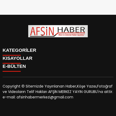
KATEGORİLER
KISAYOLLAR
SİYASET
E-BÜLTEN
EĞİTİM
SİYASET
EKONOMİ
EĞİTİM
KÜLTÜR SANAT
EKONOMİ
MAGAZİN
Copyright © Sitemizde Yayınlanan Haber,Köşe Yazısı,Fotoğraf
KÜLTÜR SANAT
MANŞETLER
ve Videoların Telif Hakları AFŞİN MERKEZ YAYIN GURUBU'na aittir.
MAGAZİN
afsinhaber.com
e-bültenine abone olarak, tarafınıza haber,
ÖZEL HABER
e-mail: afsinhabermerkezi@gmail.com
MANŞETLER
duyuru ve kampanya içerikli e-postaların gönderilmesini
SAĞLIK
ÖZEL HABER
kabul etmiş olursunuz.
SPOR
SAĞLIK
TEKNOLOJİ
SPOR