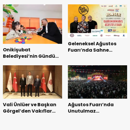
Coşkusu.
Kurtarma Tatbikatı.
Geleneksel Ağustos
Onikişubat
Fuarı’nda Sahne
Belediyesi’nin Gündüz
Zakkum’un.
Bakımevi’nde yeni
dönemin ön kayıtları
başladı.
Vali Ünlüer ve Başkan
Ağustos Fuarı’nda
Görgel’den Vakıflar
Unutulmaz
Genel Müdürlüğü’ne
Dedublüman Gecesi.
ziyaret.