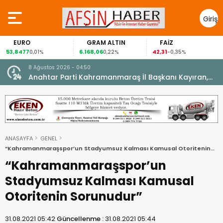
Giriş
Yap
EURO
GRAM ALTIN
FAİZ
G
,8477
6.168,06
42,31
88,
0,01%
0,22%
-0,35%
8 Ağustos 2026 - 04:50
ikleti
Anahtar Parti Kahramanmaraş İl Başkanı Kayıran,
Afşin Teşkilatı ile buluştu.
ANASAYFA
GENEL
“Kahramanmaraşspor’un Stadyumsuz Kalması Kamusal Otoritenin
Sorunudur”
“Kahramanmaraşspor’un
Stadyumsuz Kalması Kamusal
Otoritenin Sorunudur”
31.08.2021 05:42
Güncellenme :
31.08.2021 05:44