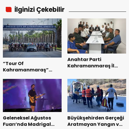
İlginizi Çekebilir
Anahtar Parti
“Tour Of
Kahramanmaraş İl
Kahramanmaraş”
Başkanı Kayıran, Afşin
Uluslararası Yol
Teşkilatı ile buluştu.
Bisikleti Turnuvası
Tamamlandı.
Geleneksel Ağustos
Büyükşehirden Gerçeği
Fuarı’nda Madrigal
Aratmayan Yangın ve