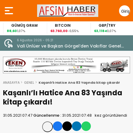
Giriş
Yap
GÜMÜŞ GRAM
BITCOIN
GBP/TRY
88,60
63.760,00
63,1184
1,07%
-0,55%
0,07%
6 Ağustos 2026 - 05:21
un.
Vali Ünlüer ve Başkan Görgel’den Vakıflar Genel
Müdürlüğü’ne ziyaret.
ANASAYFA
GENEL
Kaşanlı’lı Hatice Ana 83 Yaşında kitap çıkardı!
Kaşanlı’lı Hatice Ana 83 Yaşında
kitap çıkardı!
31.05.2021 07:47
Güncellenme :
31.05.2021 07:48
kez görüntülendi