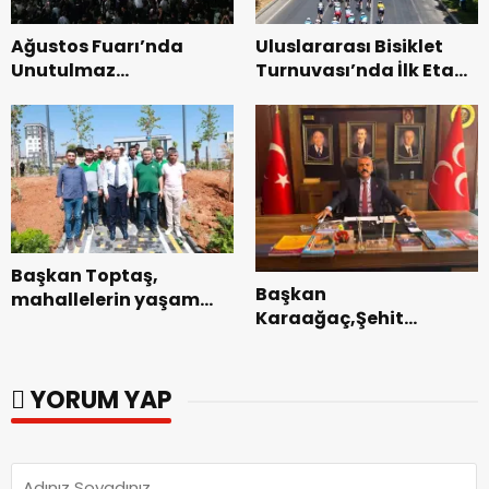
Ağustos Fuarı’nda
Uluslararası Bisiklet
Unutulmaz
Turnuvası’nda İlk Etap
Dedublüman Gecesi.
Başarıyla
Tamamlandı.
Başkan Toptaş,
Başkan
mahallelerin yaşam
Karaağaç,Şehit
kalitesini artıran
kabirleri ziyaretiyle
parkları ziyaret etti.
görevine başladı.
YORUM YAP