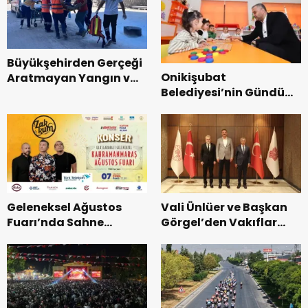
Büyükşehirden Gerçeği
Onikişubat
Aratmayan Yangın ve
Belediyesi’nin Gündüz
Kurtarma Tatbikatı.
Bakımevi’nde yeni
dönemin ön kayıtları
başladı.
Geleneksel Ağustos
Vali Ünlüer ve Başkan
Fuarı’nda Sahne
Görgel’den Vakıflar
Zakkum’un.
Genel Müdürlüğü’ne
ziyaret.