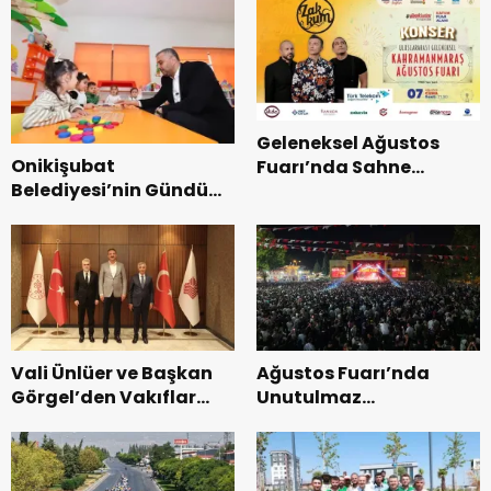
Geleneksel Ağustos
Onikişubat
Fuarı’nda Sahne
Belediyesi’nin Gündüz
Zakkum’un.
Bakımevi’nde yeni
dönemin ön kayıtları
başladı.
Vali Ünlüer ve Başkan
Ağustos Fuarı’nda
Görgel’den Vakıflar
Unutulmaz
Genel Müdürlüğü’ne
Dedublüman Gecesi.
ziyaret.