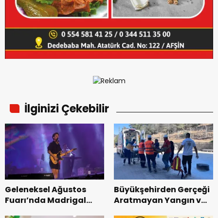
İlginizi Çekebilir
Geleneksel Ağustos
Büyükşehirden Gerçeği
Fuarı’nda Madrigal
Aratmayan Yangın ve
Coşkusu.
Kurtarma Tatbikatı.