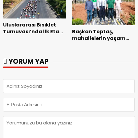
Uluslararası Bisiklet
Başkan Toptaş,
Turnuvası’nda İlk Etap
mahallelerin yaşam
Başarıyla
kalitesini artıran
Tamamlandı.
parkları ziyaret etti.
YORUM YAP