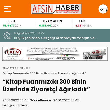
Giriş
Yap
O
GRAM ALTIN
FAİZ
GÜMÜ
6.168,06
42,31
88,60
0,01%
0,22%
-0,35%
1,0
6 Ağustos 2026 - 16:25
su.
Büyükşehirden Gerçeği Aratmayan Yangın ve
Kurtarma Tatbikatı.
ANASAYFA
GENEL
“Kitap Fuarımızda 300 Binin Üzerinde Ziyaretçi Ağırladık”
“Kitap Fuarımızda 300 Binin
Üzerinde Ziyaretçi Ağırladık”
24.10.2022 06:44
Güncellenme :
24.10.2022 06:45
kez görüntülendi