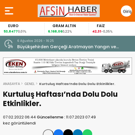
Giriş
Yap
EURO
GRAM ALTIN
FAİZ
53,8477
6.168,06
42,31
0,01%
0,22%
-0,35%
6 Ağustos 2026 - 16:25
su.
Büyükşehirden Gerçeği Aratmayan Yangın ve
Kurtarma Tatbikatı.
ANASAYFA
GENEL
Kurtuluş Haftası’nda Dolu Dolu Etkinlikler.
Kurtuluş Haftası’nda Dolu Dolu
Etkinlikler.
07.02.2022 06:44
Güncellenme :
11.07.2023 07:49
kez görüntülendi