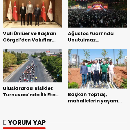
başladı.
Vali Ünlüer ve Başkan
Ağustos Fuarı’nda
Görgel’den Vakıflar
Unutulmaz
Genel Müdürlüğü’ne
Dedublüman Gecesi.
ziyaret.
Uluslararası Bisiklet
Başkan Toptaş,
Turnuvası’nda İlk Etap
mahallelerin yaşam
Başarıyla
kalitesini artıran
Tamamlandı.
parkları ziyaret etti.
YORUM YAP