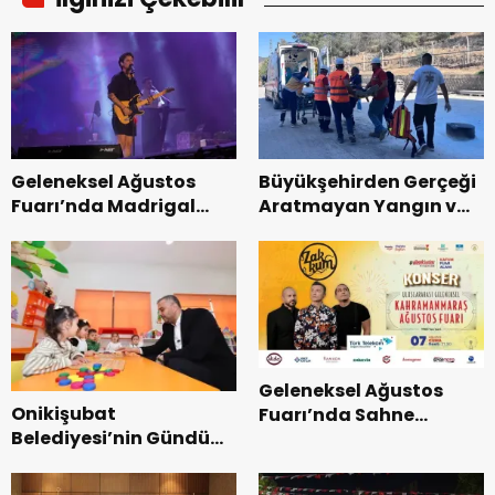
Geleneksel Ağustos
Büyükşehirden Gerçeği
Fuarı’nda Madrigal
Aratmayan Yangın ve
Coşkusu.
Kurtarma Tatbikatı.
Geleneksel Ağustos
Onikişubat
Fuarı’nda Sahne
Belediyesi’nin Gündüz
Zakkum’un.
Bakımevi’nde yeni
dönemin ön kayıtları