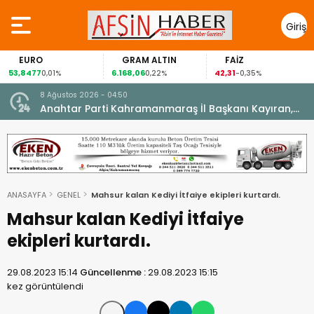
Giriş
Yap
EURO
GRAM ALTIN
FAİZ
53,8477
6.168,06
42,31
0,01%
0,22%
-0,35%
8 Ağustos 2026 - 04:50
ikleti
Anahtar Parti Kahramanmaraş İl Başkanı Kayıran,
Afşin Teşkilatı ile buluştu.
ANASAYFA
GENEL
Mahsur kalan Kediyi İtfaiye ekipleri kurtardı.
Mahsur kalan Kediyi İtfaiye
ekipleri kurtardı.
29.08.2023 15:14
Güncellenme :
29.08.2023 15:15
kez görüntülendi