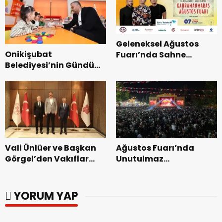
Geleneksel Ağustos
Onikişubat
Fuarı’nda Sahne
Belediyesi’nin Gündüz
Zakkum’un.
Bakımevi’nde yeni
dönemin ön kayıtları
başladı.
Vali Ünlüer ve Başkan
Ağustos Fuarı’nda
Görgel’den Vakıflar
Unutulmaz
Genel Müdürlüğü’ne
Dedublüman Gecesi.
ziyaret.
YORUM YAP