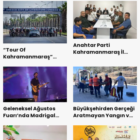
Anahtar Parti
“Tour Of
Kahramanmaraş İl
Kahramanmaraş”
Başkanı Kayıran, Afşin
Uluslararası Yol
Teşkilatı ile buluştu.
Bisikleti Turnuvası
Tamamlandı.
Geleneksel Ağustos
Büyükşehirden Gerçeği
Fuarı’nda Madrigal
Aratmayan Yangın ve
Coşkusu.
Kurtarma Tatbikatı.