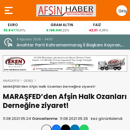
Giriş
Yap
GRAM ALTIN
FAİZ
GÜMÜŞ GRAM
6.168,06
42,31
88,60
0,22%
-0,35%
1,07%
8 Ağustos 2026 - 04:50
ikleti
Anahtar Parti Kahramanmaraş İl Başkanı Kayıran,
Afşin Teşkilatı ile buluştu.
ANASAYFA
GENEL
MARAŞFED’den Afşin Halk Ozanları Derneğine ziyaret!
MARAŞFED’den Afşin Halk Ozanları
Derneğine ziyaret!
11.08.2021 05:24
Güncellenme :
11.08.2021 05:26
kez görüntülendi