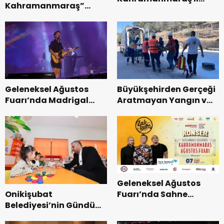
Kahramanmaraş”
Başkanı Kayıran, Afşin
Uluslararası Yol
Teşkilatı ile buluştu.
Bisikleti Turnuvası
Tamamlandı.
Geleneksel Ağustos
Büyükşehirden Gerçeği
Fuarı’nda Madrigal
Aratmayan Yangın ve
Coşkusu.
Kurtarma Tatbikatı.
Geleneksel Ağustos
Onikişubat
Fuarı’nda Sahne
Belediyesi’nin Gündüz
Zakkum’un.
Bakımevi’nde yeni