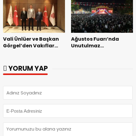
dönemin ön kayıtları
başladı.
Vali Ünlüer ve Başkan
Ağustos Fuarı’nda
Görgel’den Vakıflar
Unutulmaz
Genel Müdürlüğü’ne
Dedublüman Gecesi.
ziyaret.
YORUM YAP