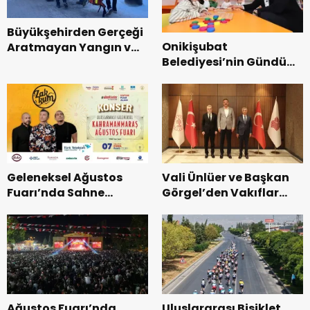
Büyükşehirden Gerçeği
Onikişubat
Aratmayan Yangın ve
Belediyesi’nin Gündüz
Kurtarma Tatbikatı.
Bakımevi’nde yeni
dönemin ön kayıtları
başladı.
Geleneksel Ağustos
Vali Ünlüer ve Başkan
Fuarı’nda Sahne
Görgel’den Vakıflar
Zakkum’un.
Genel Müdürlüğü’ne
ziyaret.
Ağustos Fuarı’nda
Uluslararası Bisiklet