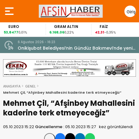
Giriş
Yap
EURO
GRAM ALTIN
FAİZ
53,8477
6.168,06
42,31
0,01%
0,22%
-0,35%
6 Ağustos 2026 - 16:23
Onikişubat Belediyesi’nin Gündüz Bakımevi’nde yeni
dönemin ön kayıtları başladı.
ANASAYFA
GENEL
Mehmet Çil, “Afşinbey Mahallesini kaderine terk etmeyeceğiz”
Mehmet Çil, “Afşinbey Mahallesini
kaderine terk etmeyeceğiz”
05.10.2023 15:22
Güncellenme :
05.10.2023 15:27
kez görüntülendi