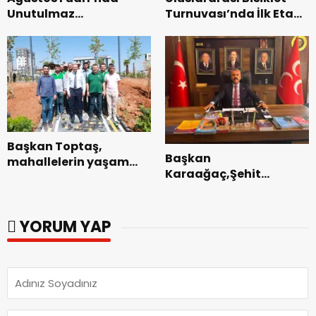
Unutulmaz
Turnuvası’nda İlk Etap
Dedublüman Gecesi.
Başarıyla
Tamamlandı.
Başkan Toptaş,
Başkan
mahallelerin yaşam
Karaağaç,Şehit
kalitesini artıran
kabirleri ziyaretiyle
parkları ziyaret etti.
görevine başladı.
YORUM YAP