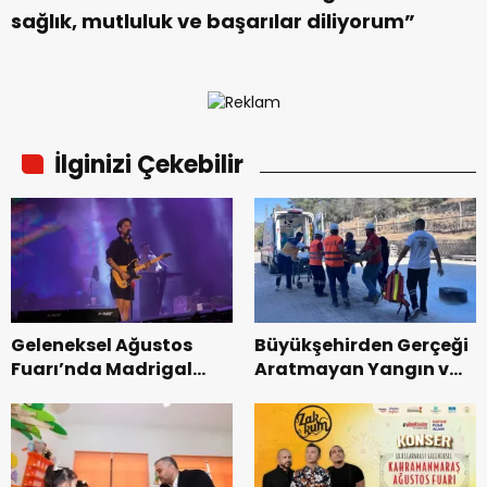
sağlık, mutluluk ve başarılar diliyorum”
İlginizi Çekebilir
Geleneksel Ağustos
Büyükşehirden Gerçeği
Fuarı’nda Madrigal
Aratmayan Yangın ve
Coşkusu.
Kurtarma Tatbikatı.