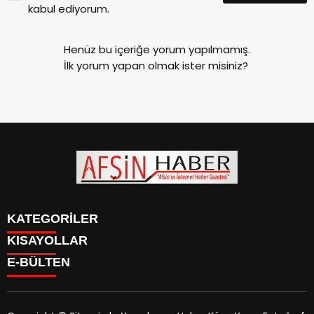
kabul ediyorum.
Henüz bu içeriğe yorum yapılmamış.
İlk yorum yapan olmak ister misiniz?
KATEGORİLER
KISAYOLLAR
SİYASET
E-BÜLTEN
EĞİTİM
SİYASET
EKONOMİ
EĞİTİM
KÜLTÜR SANAT
EKONOMİ
MAGAZİN