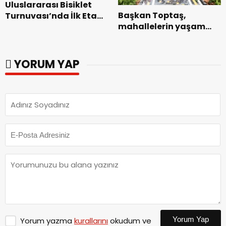
Uluslararası Bisiklet
Başkan Toptaş,
Turnuvası’nda İlk Etap
mahallelerin yaşam
Başarıyla
kalitesini artıran
Tamamlandı.
parkları ziyaret etti.
YORUM YAP
Yorum Yap
Yorum yazma
kurallarını
okudum ve