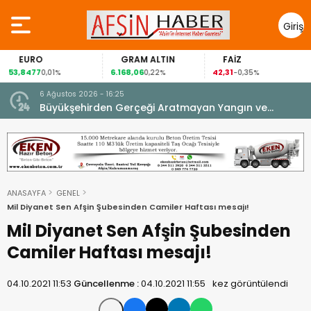
Giriş
Yap
EURO
GRAM ALTIN
FAİZ
53,8477
6.168,06
42,31
0,01%
0,22%
-0,35%
6 Ağustos 2026 - 16:25
su.
Büyükşehirden Gerçeği Aratmayan Yangın ve
Kurtarma Tatbikatı.
ANASAYFA
GENEL
Mil Diyanet Sen Afşin Şubesinden Camiler Haftası mesajı!
Mil Diyanet Sen Afşin Şubesinden
Camiler Haftası mesajı!
04.10.2021 11:53
Güncellenme :
04.10.2021 11:55
kez görüntülendi