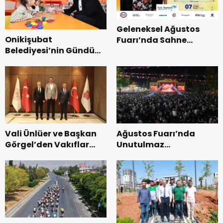
Geleneksel Ağustos
Onikişubat
Fuarı’nda Sahne
Belediyesi’nin Gündüz
Zakkum’un.
Bakımevi’nde yeni
dönemin ön kayıtları
başladı.
Vali Ünlüer ve Başkan
Ağustos Fuarı’nda
Görgel’den Vakıflar
Unutulmaz
Genel Müdürlüğü’ne
Dedublüman Gecesi.
ziyaret.