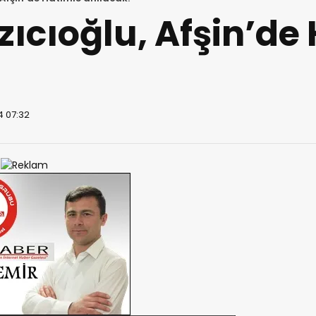
ıcıoğlu, Afşin’de
4 07:32