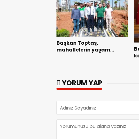
Başkan Toptaş,
B
mahallelerin yaşam
ka
kalitesini artıran parkları
g
ziyaret etti.
YORUM YAP