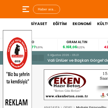
Haber ara...
SİYASET
EĞİTİM
EKONOMİ
KÜLT
EURO
GRAM ALTIN
53,8477
6.168,06
42
%
0,01%
0,22%
6 Ağustos 2026 - 05:21
Vali Ünlüer ve Başkan Görgel’d
ANASAYFA
GENEL
Muhsin Yazıcıoğlu,