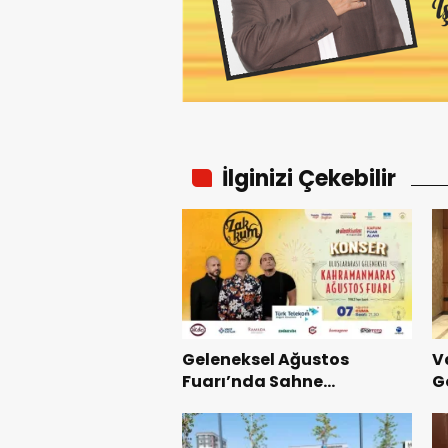
İlginizi Çekebilir
Geleneksel Ağustos
V
Fuarı’nda Sahne
G
Zakkum’un.
M