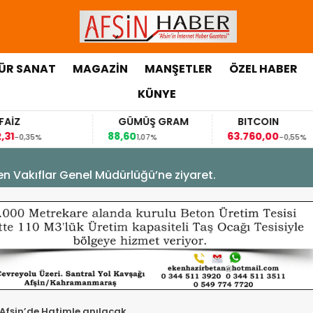
ÜR SANAT
MAGAZİN
MANŞETLER
ÖZEL HABER
KÜNYE
FAİZ
GÜMÜŞ GRAM
BITCOIN
,31
88,60
63.760,00
-0,35%
1,07%
-0,55%
en Vakıflar Genel Müdürlüğü’ne ziyaret.
 Afşin’de Hatimle anılacak.