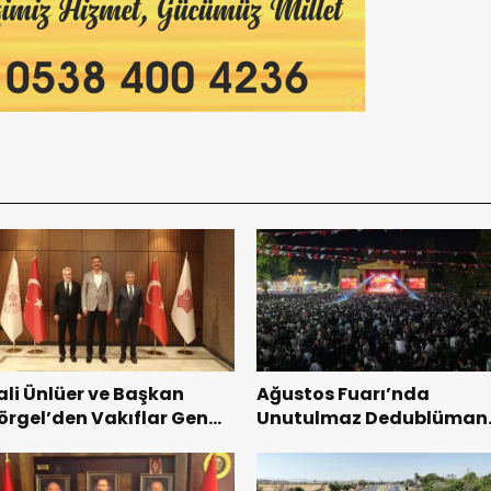
ali Ünlüer ve Başkan
Ağustos Fuarı’nda
örgel’den Vakıflar Genel
Unutulmaz Dedublüman
üdürlüğü’ne ziyaret.
Gecesi.