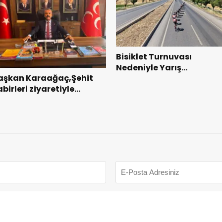
Bisiklet Turnuvası
Nedeniyle Yarış
aşkan Karaağaç,Şehit
Güzergahında Geçici
birleri ziyaretiyle
Trafik Düzenlemelerine
örevine başladı.
Gidilecek!.