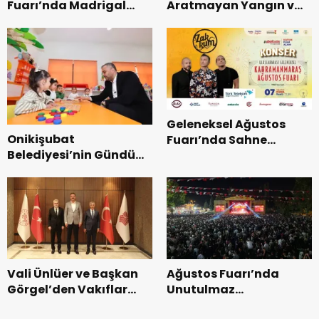
Fuarı’nda Madrigal
Aratmayan Yangın ve
Coşkusu.
Kurtarma Tatbikatı.
Geleneksel Ağustos
Onikişubat
Fuarı’nda Sahne
Belediyesi’nin Gündüz
Zakkum’un.
Bakımevi’nde yeni
dönemin ön kayıtları
başladı.
Vali Ünlüer ve Başkan
Ağustos Fuarı’nda
Görgel’den Vakıflar
Unutulmaz
Genel Müdürlüğü’ne
Dedublüman Gecesi.