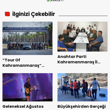
İlginizi Çekebilir
Anahtar Parti
“Tour Of
Kahramanmaraş İl
Kahramanmaraş”
Başkanı Kayıran, Afşin
Uluslararası Yol
Teşkilatı ile buluştu.
Bisikleti Turnuvası
Tamamlandı.
Geleneksel Ağustos
Büyükşehirden Gerçeği