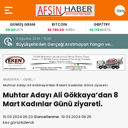
Giriş
Yap
GÜMÜŞ GRAM
BITCOIN
GBP/TRY
88,60
63.760,00
63,1184
1,07%
-0,55%
0,07%
6 Ağustos 2026 - 16:25
su.
Büyükşehirden Gerçeği Aratmayan Yangın ve
Kurtarma Tatbikatı.
ANASAYFA
GENEL
Muhtar Adayı Ali Gökkaya’dan 8 Mart Kadınlar Günü ziyareti.
Muhtar Adayı Ali Gökkaya’dan 8
Mart Kadınlar Günü ziyareti.
10.03.2024 06:23
Güncellenme :
10.03.2024 06:25
kez görüntülendi