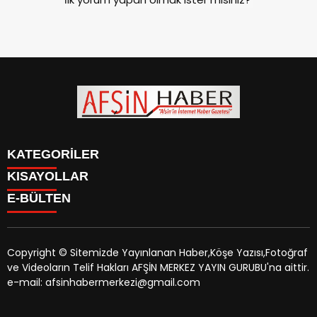
KATEGORİLER
KISAYOLLAR
SİYASET
E-BÜLTEN
EĞİTİM
SİYASET
EKONOMİ
EĞİTİM
KÜLTÜR SANAT
EKONOMİ
MAGAZİN
Copyright © Sitemizde Yayınlanan Haber,Köşe Yazısı,Fotoğraf
KÜLTÜR SANAT
MANŞETLER
ve Videoların Telif Hakları AFŞİN MERKEZ YAYIN GURUBU'na aittir.
MAGAZİN
afsinhaber.com
e-bültenine abone olarak, tarafınıza haber,
ÖZEL HABER
e-mail: afsinhabermerkezi@gmail.com
MANŞETLER
duyuru ve kampanya içerikli e-postaların gönderilmesini
SAĞLIK
ÖZEL HABER
kabul etmiş olursunuz.
SPOR
SAĞLIK