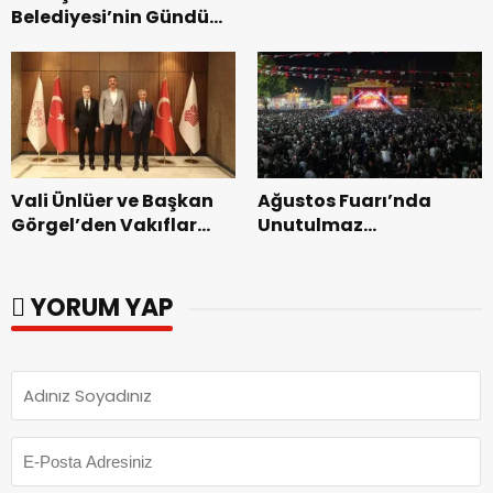
Belediyesi’nin Gündüz
Zakkum’un.
Bakımevi’nde yeni
dönemin ön kayıtları
başladı.
Vali Ünlüer ve Başkan
Ağustos Fuarı’nda
Görgel’den Vakıflar
Unutulmaz
Genel Müdürlüğü’ne
Dedublüman Gecesi.
ziyaret.
YORUM YAP