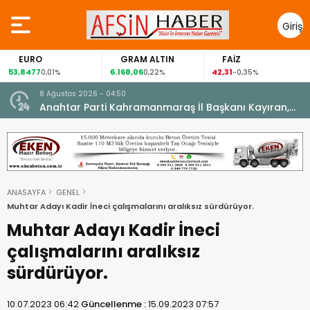
Giriş
Yap
EURO
GRAM ALTIN
FAİZ
53,8477
6.168,06
42,31
0,01%
0,22%
-0,35%
8 Ağustos 2026 - 04:50
ikleti
Anahtar Parti Kahramanmaraş İl Başkanı Kayıran,
Afşin Teşkilatı ile buluştu.
ANASAYFA
GENEL
Muhtar Adayı Kadir İneci çalışmalarını aralıksız sürdürüyor.
Muhtar Adayı Kadir İneci
çalışmalarını aralıksız
sürdürüyor.
10.07.2023 06:42
Güncellenme :
15.09.2023 07:57