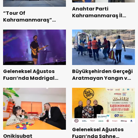
Anahtar Parti
“Tour Of
Kahramanmaraş İl
Kahramanmaraş”
Başkanı Kayıran, Afşin
Uluslararası Yol
Teşkilatı ile buluştu.
Bisikleti Turnuvası
Tamamlandı.
Geleneksel Ağustos
Büyükşehirden Gerçeği
Fuarı’nda Madrigal
Aratmayan Yangın ve
Coşkusu.
Kurtarma Tatbikatı.
Geleneksel Ağustos
Onikişubat
Fuarı’nda Sahne