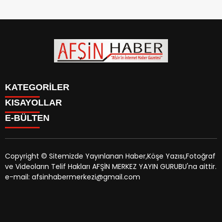
KATEGORİLER
KISAYOLLAR
SİYASET
E-BÜLTEN
EĞİTİM
SİYASET
EKONOMİ
EĞİTİM
KÜLTÜR SANAT
EKONOMİ
MAGAZİN
Copyright © Sitemizde Yayınlanan Haber,Köşe Yazısı,Fotoğraf
KÜLTÜR SANAT
MANŞETLER
ve Videoların Telif Hakları AFŞİN MERKEZ YAYIN GURUBU'na aittir.
MAGAZİN
afsinhaber.com
e-bültenine abone olarak, tarafınıza haber,
ÖZEL HABER
e-mail: afsinhabermerkezi@gmail.com
MANŞETLER
duyuru ve kampanya içerikli e-postaların gönderilmesini
SAĞLIK
ÖZEL HABER
kabul etmiş olursunuz.
SPOR
SAĞLIK
TEKNOLOJİ
SPOR
VEFAT
TEKNOLOJİ