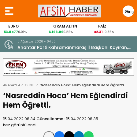
Giriş
Yap
EURO
GRAM ALTIN
FAİZ
3,8477
6.168,06
42,31
88
0,01%
0,22%
-0,35%
8 Ağustos 2026 - 04:50
ikleti
Anahtar Parti Kahramanmaraş İl Başkanı Kayıran,
Afşin Teşkilatı ile buluştu.
ANASAYFA
GENEL
‘Nasreddin Hoca’ Hem Eğlendirdi Hem Öğretti.
‘Nasreddin Hoca’ Hem Eğlendirdi
Hem Öğretti.
15.04.2022 08:34
Güncellenme :
15.04.2022 08:35
kez görüntülendi