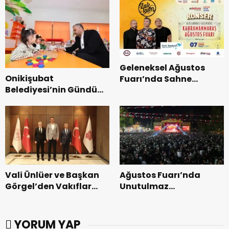
Geleneksel Ağustos
Onikişubat
Fuarı’nda Sahne
Belediyesi’nin Gündüz
Zakkum’un.
Bakımevi’nde yeni
dönemin ön kayıtları
başladı.
Vali Ünlüer ve Başkan
Ağustos Fuarı’nda
Görgel’den Vakıflar
Unutulmaz
Genel Müdürlüğü’ne
Dedublüman Gecesi.
ziyaret.
YORUM YAP