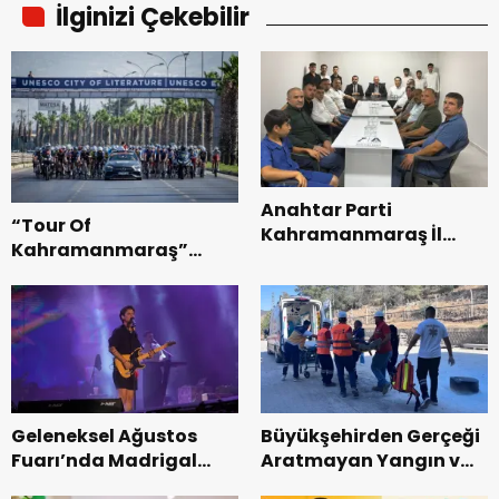
İlginizi Çekebilir
Anahtar Parti
“Tour Of
Kahramanmaraş İl
Kahramanmaraş”
Başkanı Kayıran, Afşin
Uluslararası Yol
Teşkilatı ile buluştu.
Bisikleti Turnuvası
Tamamlandı.
Geleneksel Ağustos
Büyükşehirden Gerçeği
Fuarı’nda Madrigal
Aratmayan Yangın ve
Coşkusu.
Kurtarma Tatbikatı.