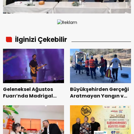
İlginizi Çekebilir
Geleneksel Ağustos
Büyükşehirden Gerçeği
Fuarı’nda Madrigal
Aratmayan Yangın ve
Coşkusu.
Kurtarma Tatbikatı.