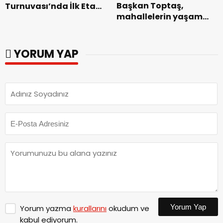
Başkan Toptaş,
Turnuvası’nda İlk Etap
mahallelerin yaşam
Başarıyla
kalitesini artıran
Tamamlandı.
parkları ziyaret etti.
YORUM YAP
Yorum Yap
Yorum yazma
kurallarını
okudum ve
kabul ediyorum.