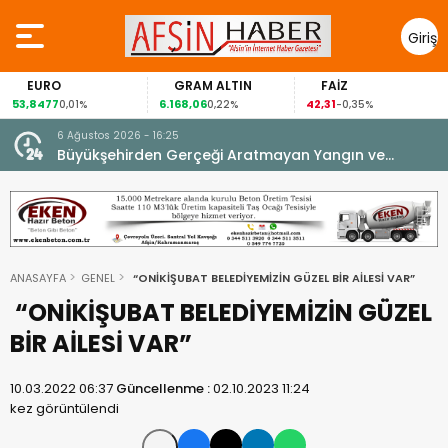
Giriş
Yap
URO
GRAM ALTIN
FAİZ
GÜ
477
6.168,06
42,31
88,60
0,01%
0,22%
-0,35%
6 Ağustos 2026 - 16:25
su.
Büyükşehirden Gerçeği Aratmayan Yangın ve
Kurtarma Tatbikatı.
ANASAYFA
GENEL
“ONİKİŞUBAT BELEDİYEMİZİN GÜZEL BİR AİLESİ VAR”
“ONİKİŞUBAT BELEDİYEMİZİN GÜZEL
BİR AİLESİ VAR”
10.03.2022 06:37
Güncellenme :
02.10.2023 11:24
kez görüntülendi