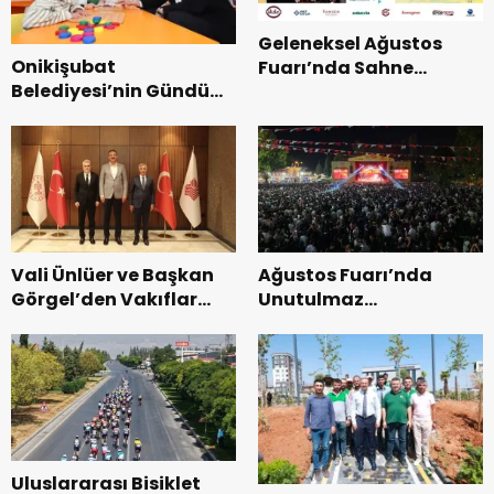
Geleneksel Ağustos
Onikişubat
Fuarı’nda Sahne
Belediyesi’nin Gündüz
Zakkum’un.
Bakımevi’nde yeni
dönemin ön kayıtları
başladı.
Vali Ünlüer ve Başkan
Ağustos Fuarı’nda
Görgel’den Vakıflar
Unutulmaz
Genel Müdürlüğü’ne
Dedublüman Gecesi.
ziyaret.
Uluslararası Bisiklet