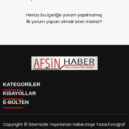
Henüz bu içeriğe yorum yapılmamış.
İlk yorum yapan olmak ister misiniz?
KATEGORİLER
KISAYOLLAR
SİYASET
E-BÜLTEN
EĞİTİM
SİYASET
EKONOMİ
EĞİTİM
KÜLTÜR SANAT
EKONOMİ
MAGAZİN
Copyright © Sitemizde Yayınlanan Haber,Köşe Yazısı,Fotoğraf
KÜLTÜR SANAT