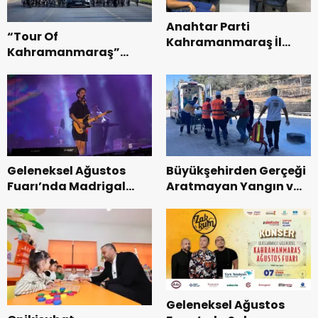
Anahtar Parti
“Tour Of
Kahramanmaraş İl
Kahramanmaraş”
Başkanı Kayıran, Afşin
Uluslararası Yol
Teşkilatı ile buluştu.
Bisikleti Turnuvası
Tamamlandı.
Geleneksel Ağustos
Büyükşehirden Gerçeği
Fuarı’nda Madrigal
Aratmayan Yangın ve
Coşkusu.
Kurtarma Tatbikatı.
Geleneksel Ağustos