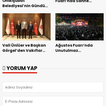
Onikişubat
Fuarı’nda Sahne
Belediyesi’nin Gündüz
Zakkum’un.
Bakımevi’nde yeni
dönemin ön kayıtları
başladı.
Vali Ünlüer ve Başkan
Ağustos Fuarı’nda
Görgel’den Vakıflar
Unutulmaz
Genel Müdürlüğü’ne
Dedublüman Gecesi.
ziyaret.
YORUM YAP