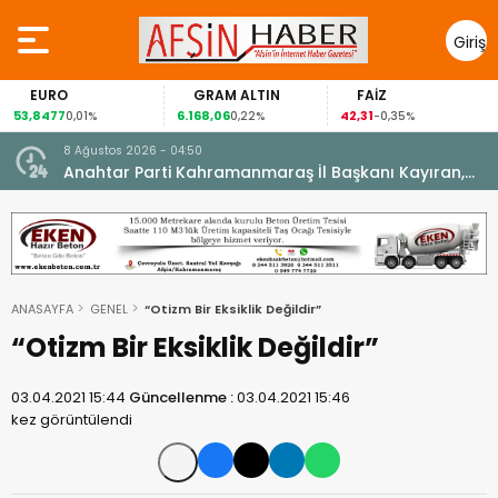
Giriş
Yap
EURO
GRAM ALTIN
FAİZ
53,8477
6.168,06
42,31
0,01%
0,22%
-0,35%
8 Ağustos 2026 - 04:50
ikleti
Anahtar Parti Kahramanmaraş İl Başkanı Kayıran,
Afşin Teşkilatı ile buluştu.
ANASAYFA
GENEL
“Otizm Bir Eksiklik Değildir”
“Otizm Bir Eksiklik Değildir”
03.04.2021 15:44
Güncellenme :
03.04.2021 15:46
kez görüntülendi