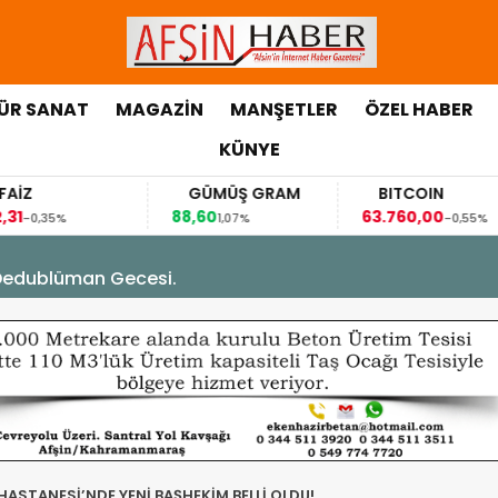
ÜR SANAT
MAGAZİN
MANŞETLER
ÖZEL HABER
KÜNYE
FAİZ
GÜMÜŞ GRAM
BITCOIN
,31
88,60
63.760,00
-0,35%
1,07%
-0,55%
Dedublüman Gecesi.
HASTANESİ’NDE YENİ BAŞHEKİM BELLİ OLDU!