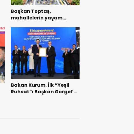
Başkan Toptaş,
mahallelerin yaşam
kalitesini artıran parkları
ziyaret etti.
Bakan Kurum, İlk “Yeşil
Ruhsat”ı Başkan Görgel’e
Takdim Etti.