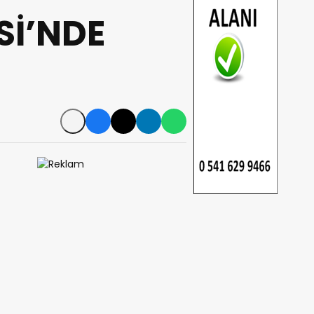
Sİ’NDE