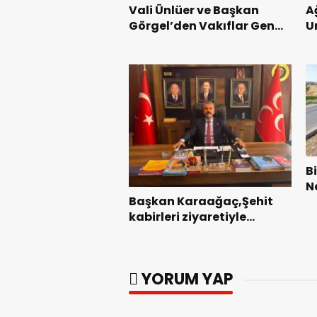
Vali Ünlüer ve Başkan
A
Görgel’den Vakıflar Genel
U
Müdürlüğü’ne ziyaret.
G
B
N
Başkan Karaağaç,Şehit
G
kabirleri ziyaretiyle
T
görevine başladı.
G
YORUM YAP