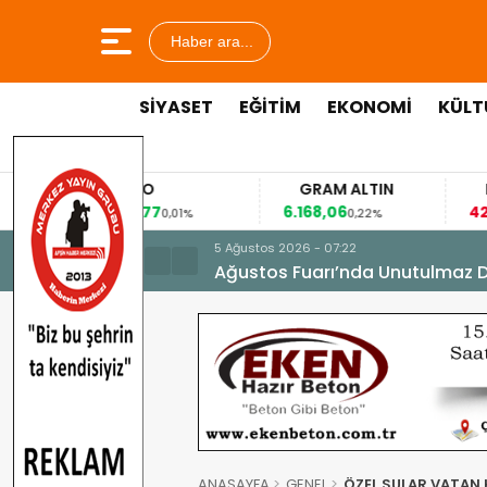
Haber ara...
SİYASET
EĞİTİM
EKONOMİ
KÜLT
EURO
GRAM ALTIN
53,8477
6.168,06
42
%
0,01%
0,22%
5 Ağustos 2026 - 07:22
Ağustos Fuarı’nda Unutulmaz 
ANASAYFA
GENEL
ÖZEL SULAR VATAN 