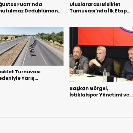
ğustos Fuarı’nda
Uluslararası Bisiklet
nutulmaz Dedublüman
Turnuvası’nda İlk Etap
ecesi.
Başarıyla Tamamlandı.
isiklet Turnuvası
edeniyle Yarış
üzergahında Geçici
Başkan Görgel,
rafik Düzenlemelerine
İstiklalspor Yönetimi ve
idilecek!.
Futbolcularıyla Bir Araya
Geldi.