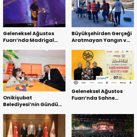
Geleneksel Ağustos
Büyükşehirden Gerçeği
Fuarı’nda Madrigal
Aratmayan Yangın ve
Coşkusu.
Kurtarma Tatbikatı.
Geleneksel Ağustos
Onikişubat
Fuarı’nda Sahne
Belediyesi’nin Gündüz
Zakkum’un.
Bakımevi’nde yeni
dönemin ön kayıtları
başladı.