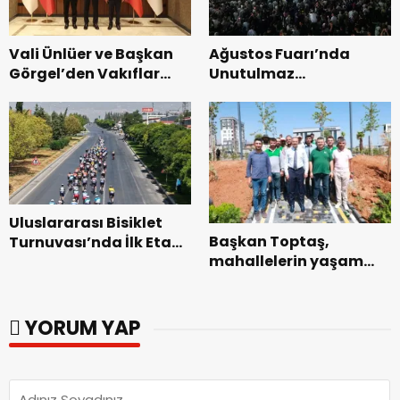
Vali Ünlüer ve Başkan
Ağustos Fuarı’nda
Görgel’den Vakıflar
Unutulmaz
Genel Müdürlüğü’ne
Dedublüman Gecesi.
ziyaret.
Uluslararası Bisiklet
Başkan Toptaş,
Turnuvası’nda İlk Etap
mahallelerin yaşam
Başarıyla
kalitesini artıran
Tamamlandı.
parkları ziyaret etti.
YORUM YAP