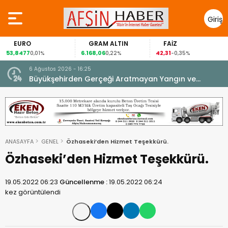
Giriş
Yap
EURO
GRAM ALTIN
FAİZ
53,8477
6.168,06
42,31
0,01%
0,22%
-0,35%
6 Ağustos 2026 - 16:25
su.
Büyükşehirden Gerçeği Aratmayan Yangın ve
Kurtarma Tatbikatı.
ANASAYFA
GENEL
Özhaseki’den Hizmet Teşekkürü.
Özhaseki’den Hizmet Teşekkürü.
19.05.2022 06:23
Güncellenme :
19.05.2022 06:24
kez görüntülendi