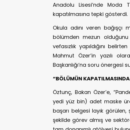
Anadolu Lisesi’nde Moda T
kapatılmasına tepki gösterdi.
Okula adını veren bağışçı m
bölümden mezun olduğunu ve
vefasızlık yapıldığını belirten
Mahmut Özer’in yazılı olar
Başkanlığı’na soru önergesi s
“BÖLÜMÜN KAPATILMASINDAK
Öztunç, Bakan Özer’e, “Pand
yedi yüz bin) adet maske ür
başarı belgesi layık görülen, ş
şekilde görev almış ve sektör
tam donanımlı atölyesi bulun