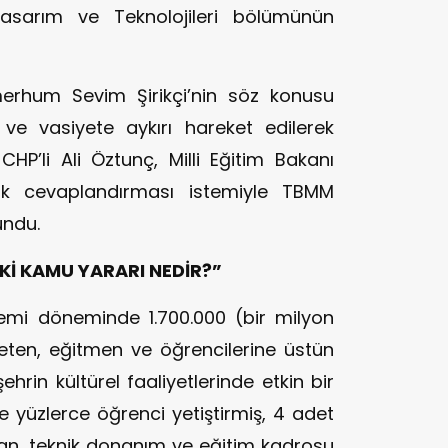
asarım ve Teknolojileri bölümünün
erhum Sevim Şirikçi’nin söz konusu
 vasiyete aykırı hareket edilerek
 CHP’li Ali Öztunç, Milli Eğitim Bakanı
ak cevaplandırması istemiyle TBMM
undu.
İ KAMU YARARI NEDİR?”
emi döneminde 1.700.000 (bir milyon
eten, eğitmen ve öğrencilerine üstün
ehrin kültürel faaliyetlerinde etkin bir
e yüzlerce öğrenci yetiştirmiş, 4 adet
an, teknik donanım ve eğitim kadrosu