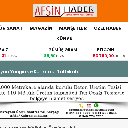
ÜR SANAT
MAGAZİN
MANŞETLER
ÖZEL HABER
KÜNYE
GÜMÜŞ GRAM
BITCOIN
GBP
88,60
63.760,00
63,118
1,07%
-0,55%
yan Yangın ve Kurtarma Tatbikatı.
yapılan vefasızlığı Bakan Özer’e sordu!