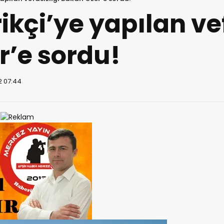
ikçi’ye yapılan ve
r’e sordu!
2 07:44