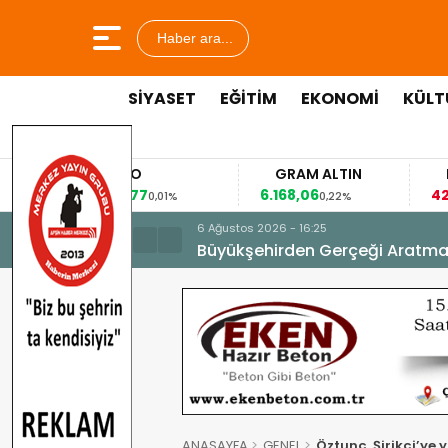
Haber ara...
SİYASET
EĞİTİM
EKONOMİ
KÜLT
EURO
GRAM ALTIN
FAİZ
53,8477
6.168,06
42,31
0,01%
0,22%
-0,35%
6 Ağustos 2026 - 16:25
Büyükşehirden Gerçeği Aratma
ANASAYFA
GENEL
Öztunç, Şirikçi’ye 